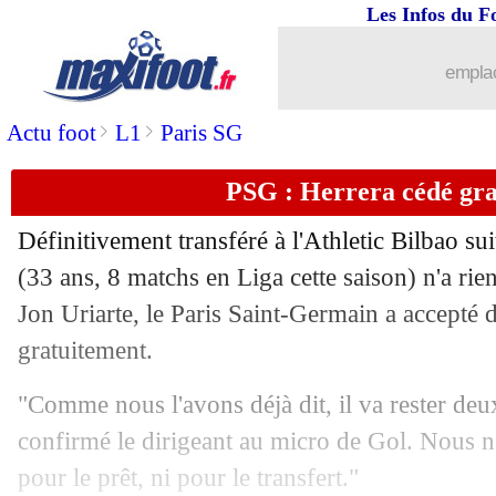
Les Infos du F
04/02
OM
: I. Tudor - "pas facile pour Payet
emplac
04/02
L1
: Paris SG-Toulouse, les compos
>
>
Actu foot
L1
Paris SG
04/02
OM
: Veretout et les chances de titre
PSG : Herrera cédé gr
04/02
Ang.
: Everton fait tomber Arsenal !
Définitivement transféré à l'Athletic Bilbao su
04/02
Inter
: Skriniar a bien perdu le brassar
(33 ans, 8 matchs en Liga cette saison) n'a rie
Jon Uriarte, le Paris Saint-Germain a accepté d
04/02
Sondage MF
: le PSG peut s'inquiéter
gratuitement.
04/02
Barça
: Xavi très ferme pour Fati
"Comme nous l'avons déjà dit, il va rester deu
confirmé le dirigeant au micro de Gol. Nous n
04/02
Nice
: Bouanani justifie son départ de 
pour le prêt, ni pour le transfert."