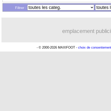
...
Liste des brèves du jeu. 2 février 2023
Filtrer :
emplacement publici
- © 2000-2026 MAXIFOOT -
choix de consentemen