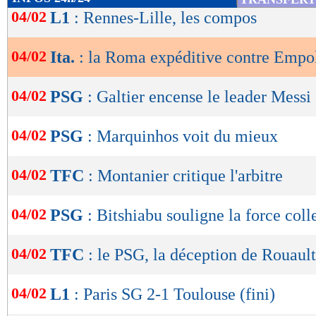
de
04/02
L1
: Rennes-Lille, les compos
lecture
04/02
Ita.
: la Roma expéditive contre Empo
OK
04/02
PSG
: Galtier encense le leader Messi
04/02
PSG
: Marquinhos voit du mieux
04/02
TFC
: Montanier critique l'arbitre
04/02
PSG
: Bitshiabu souligne la force coll
04/02
TFC
: le PSG, la déception de Rouault
04/02
L1
: Paris SG 2-1 Toulouse (fini)