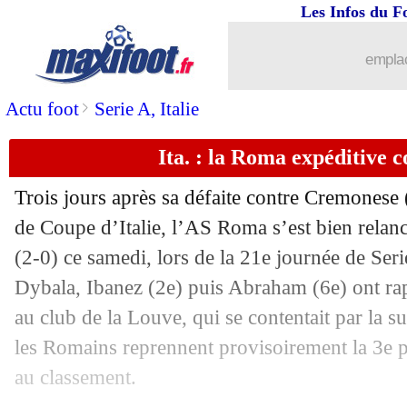
Les Infos du F
04/02
VIDEO
: le but zidanesque d'André 
emplac
04/02
Lille
: Cabella voit un succès avec le 
>
Actu foot
Serie A, Italie
04/02
Rennes
: Theate félicite Lille
Ita. : la Roma expéditive 
04/02
Lille
: la bête noire de Rennes et Gene
Trois jours après sa défaite contre Cremonese (
04/02
L1
: Rennes 1-3 Lille (fini)
de Coupe d’Italie, l’AS Roma s’est bien relan
(2-0) ce samedi, lors de la 21e journée de Seri
04/02
Liverpool
: le coup de gueule de Klop
Dybala, Ibanez (2e) puis Abraham (6e) ont r
au club de la Louve, qui se contentait par la su
04/02
Lyon
: L. Blanc - "ça fait du bien"
les Romains reprennent provisoirement la 3e pla
au classement.
04/02
PSG
: le Bayern, Hakimi y croit pou