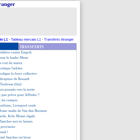
tranger
ore blessé !
ureux, mais...
refuse de s'enflammer
énonce une situation urgente
yon (fini)
rustré par Getafe
, Arteta rassure ses troupes
de L1
-
Tableau mercato L1
-
Transferts étranger
 cale contre West Ham
TRANSFERTS
, les compos
éditive contre Empoli
ense le leader Messi
s voit du mieux
ritique l'arbitre
ouligne la force collective
 déception de Rouault
 Toulouse (fini)
urs poussés vers la sortie
g que prévu pour Jeffinho ?
, les compos
onfirme, Liverpool coule
p-franc malin de Van den Boomen
acile, Kolo Muani régale
, Sanches sort en larmes
 provisoire
ntal !
tenté Sanches cet hiver