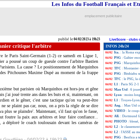
Les Infos du Football Français et E
Real
: Hazard enc
04/02
Lyon
: Tolisso he
04/02
Lyon
: Lacazette 
04/02
emplacement publicitaire
Troyes
: Ripart d
04/02
L1
: Troyes 1-3 L
04/02
Esp.
: l'Atletico f
04/02
Arsenal
: le titre
04/02
publié le
04/02/2023 à 19h23
LiveScore
-
clubs 
Ang.
: Newcastle
04/02
ier critique l'arbitre
INFOS 24h/24
L1
: Rennes-Lille
04/02
Ita.
: la Roma exp
04/02
re le Paris Saint-Germain (1-2) ce samedi en Ligue 1,
PSG
: Galtier enc
04/02
er a poussé un coup de gueule contre l'arbitre Bastien
PSG
: Marquinho
04/02
Parisiens. La cause ? Le positionnement de Marquinhos
TFC
: Montanier c
04/02
tier des Pitchounes Maxime Dupé au moment de la frappe
PSG
: Bitshiabu s
04/02
TFC
: le PSG, la
04/02
L1
: Paris SG 2-1
04/02
euxième but parisien où Marquinhos est hors-jeu et gêne
Man Utd
: 6 joue
04/02
is j'ai joué trente ans dans les buts et si, maintenant, on
Lyon
: moins lon
04/02
ardien et le gêner, c'est une tactique qu'on va peut-être
L1
: Troyes-Lyon
04/02
 se plaint pas car, nous, on a pris la règle de se dire
Ang.
: Man Utd c
04/02
VIDEO
: le cou
a plus se plaindre'. Maintenant, s'il faut qu'on le fasse,
04/02
All.
: Dortmund f
04/02
ut foutre la paix aux arbitres et leur faire confiance...
PHOTO
: blessé
04/02
, a déploré le coach toulousain devant les caméras de
L2
: le classement
04/02
L2
: l'ASSE au me
04/02
PSG
: Benfica a 
04/02
is Goudlijian - 04/02/23 à 19h23