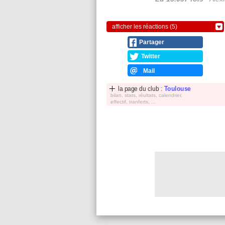
afficher les réactions (5)
Partager
Twitter
Mail
la page du club :
Toulouse
bilan, stats, réultats, calendrier,
effectif, tranferts, ...