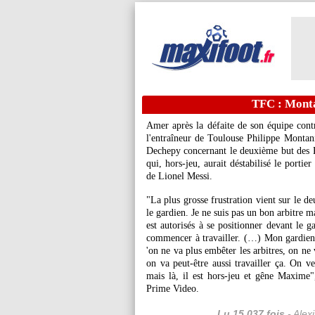
TFC : Montan
Amer après la défaite de son équipe cont
l'entraîneur de Toulouse Philippe Montani
Dechepy concernant le deuxième but des 
qui, hors-jeu, aurait déstabilisé le por
de Lionel Messi.
"La plus grosse frustration vient sur le d
le gardien. Je ne suis pas un bon arbitre ma
est autorisés à se positionner devant le g
commencer à travailler. (…) Mon gardien ne
'on ne va plus embêter les arbitres, on ne v
on va peut-être aussi travailler ça. On ve
mais là, il est hors-jeu et gêne Maxime"
Prime Video.
Lu 15.037 fois
- Alex