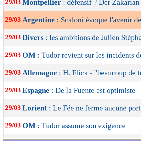
29/03
Montpellier
: défensif ? Der Zakarian
de
lecture
29/03
Argentine
: Scaloni évoque l'avenir d
OK
29/03
Divers
: les ambitions de Julien Stéph
29/03
OM
: Tudor revient sur les incidents de
29/03
Allemagne
: H. Flick - "beaucoup de t
29/03
Espagne
: De la Fuente est optimiste
29/03
Lorient
: Le Fée ne ferme aucune port
29/03
OM
: Tudor assume son exigence