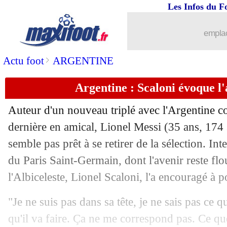
29/03
Man Utd
: Gullit pas tendre avec Weg
Les Infos du F
29/03
L1
: les fumigènes bientôt autorisés
emplac
29/03
Espagne
: Luis Enrique répond aux cri
>
Actu foot
ARGENTINE
Argentine : Scaloni évoque l
29/03
PSG
: Verratti, une révélation sur son 
Auteur d'un nouveau triplé avec l'Argentine co
29/03
Barça
: Amrabat espère toujours venir
dernière en amical, Lionel Messi (35 ans, 174 
semble pas prêt à se retirer de la sélection. Int
29/03
OM
: Der Zakarian aime le style Tudo
du Paris Saint-Germain, dont l'avenir reste flo
29/03
Milan
: les détails de l'accord avec Gi
l'Albiceleste, Lionel Scaloni, l'a encouragé à p
"Je ne suis pas dans sa tête, je ne sais pas ce qu
29/03
Carquefou
: Landreau entraîneur de l
qu'il va faire. Ça ne me correspond pas. Ce que 