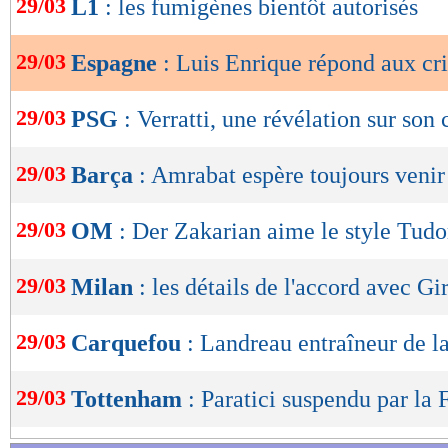
29/03
L1
: les fumigènes bientôt autorisés
de
lecture
29/03
Espagne
: Luis Enrique répond aux cri
OK
29/03
PSG
: Verratti, une révélation sur son 
29/03
Barça
: Amrabat espère toujours venir
29/03
OM
: Der Zakarian aime le style Tudo
29/03
Milan
: les détails de l'accord avec Gi
29/03
Carquefou
: Landreau entraîneur de l
29/03
Tottenham
: Paratici suspendu par la 