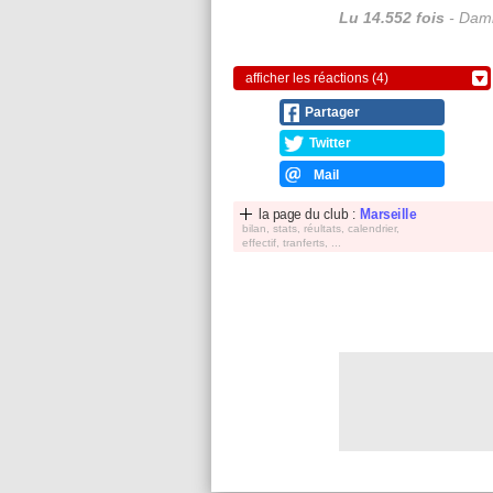
Lu 14.552 fois
- Dami
afficher les réactions (4)
Partager
Twitter
Mail
la page du club :
Marseille
bilan, stats, réultats, calendrier,
effectif, tranferts, ...