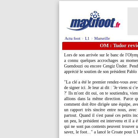
Actu foot
L1
Marseille
>
>
OM : Tudor revien
Lors de son arrivée sur le banc de l'Olymp
a connu quelques accrochages au momen
Guendouzi ou encore Cengiz Ünder. Pendan
apprécié le soutien de son président Pablo
"La clé a été le premier rendez-vous avec l
de signer ici. Je leur ai dit : 'Je viens si
?' Ils m'ont dit oui, on te soutiendra, vie
allions dans la même direction. Parce 
comment doit être dirigée une équipe, avec
un rapport très sincère entre nous, avec
partout. Quand il s'est passé ces petits in
un peu, le président est intervenu et il a 
qui ne sont pas contents peuvent trouver u
savez, le foot..." a lancé le Croate pour L