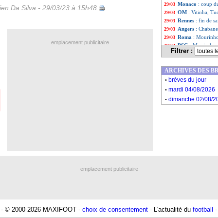
Monaco
: coup d
29/03
en Da Silva - 29/03/23 à 15h48
OM
: Vitinha, Tud
29/03
Rennes
: fin de s
29/03
Angers
: Chabane
29/03
Roma
: Mourinho 
29/03
emplacement publicitaire
PSG
: Messi, deu
29/03
Filtrer :
OM
: la L1 meill
29/03
Barça
: le père d
29/03
ARCHIVES DES B
Espagne
: Rodri f
29/03
.
OM
: Tudor déso
29/03
brèves du jour
.
PSG
: Mbappé, le
29/03
mardi 04/08/2026
Argentine
: l'im
29/03
.
dimanche 02/08/2
Argentine
: Messi
29/03
Arabie Saoudite
29/03
Amical
: Messi et
29/03
Liste des brèv
...
Liste des brèv
...
emplacement publicitaire
- © 2000-2026 MAXIFOOT -
choix de consentement
- L'actualité du
football
-