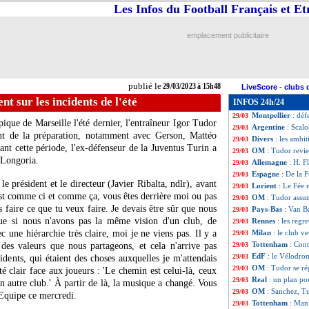
Les Infos du Football Français et E
Carquefou
: Land
29/03
Tottenham
: Para
29/03
Divers
: Luis Enr
29/03
emplacement publicitaire
Troyes
: Mazou-S
29/03
Ecosse
: l'émoti
29/03
Inter
: un danger
29/03
Francfort
: Live
29/03
publié le
29/03/2023 à 15h48
LiveScore
-
clubs 
Nigeria
: Peseir
29/03
t sur les incidents de l'été
INFOS 24h/24
Maroc
: Regragui 
29/03
Montpellier
: déf
29/03
ique de Marseille l'été dernier, l'entraîneur Igor Tudor
Argentine
: Scal
29/03
t de la préparation, notamment avec Gerson, Mattéo
Divers
: les ambi
29/03
t cette période, l'ex-défenseur de la Juventus Turin a
OM
: Tudor revien
29/03
 Longoria.
Allemagne
: H. F
29/03
Espagne
: De la F
29/03
e président et le directeur (Javier Ribalta, ndlr), avant
Lorient
: Le Fée 
29/03
 c'est comme ci et comme ça, vous êtes derrière moi ou pas
OM
: Tudor assu
29/03
ns faire ce que tu veux faire. Je devais être sûr que nous
Pays-Bas
: Van B
29/03
que si nous n'avons pas la même vision d'un club, de
Rennes
: les regr
29/03
 une hiérarchie très claire, moi je ne viens pas. Il y a
Milan
: le club v
29/03
Tottenham
: Cont
 des valeurs que nous partageons, et cela n'arrive pas
29/03
EdF
: le Vélodrom
29/03
cidents, qui étaient des choses auxquelles je m'attendais
OM
: Tudor se r
29/03
été clair face aux joueurs : 'Le chemin est celui-là, ceux
Real
: un plan po
29/03
n autre club.' À partir de là, la musique a changé. Vous
OM
: Sanchez, Tu
29/03
'Equipe ce mercredi.
Tottenham
: Man
29/03