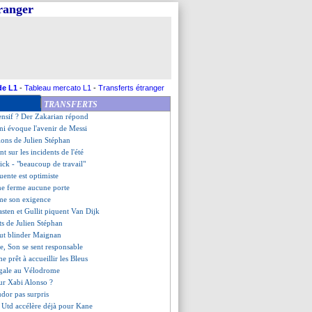
tranger
reau entraîneur de la réserve
tici suspendu par la FIFA !
ique annonce sa préférence
acko intéresse Nantes
on du héros McTominay
 pour Bastoni ?
rpool se lance pour Ndicka
de L1
-
Tableau mercato L1
-
Transferts étranger
o défend Osimhen
TRANSFERTS
et la binationalité
ensif ? Der Zakarian répond
oni évoque l'avenir de Messi
tions de Julien Stéphan
t sur les incidents de l'été
lick - "beaucoup de travail"
uente est optimiste
ne ferme aucune porte
me son exigence
asten et Gullit piquent Van Dijk
ets de Julien Stéphan
eut blinder Maignan
e, Son se sent responsable
e prêt à accueillir les Bleus
égale au Vélodrome
ur Xabi Alonso ?
dor pas surpris
 Utd accélère déjà pour Kane