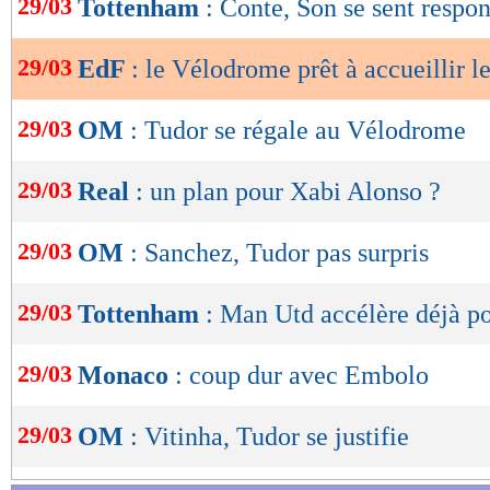
29/03
Tottenham
: Conte, Son se sent respo
de
lecture
29/03
EdF
: le Vélodrome prêt à accueillir l
OK
29/03
OM
: Tudor se régale au Vélodrome
29/03
Real
: un plan pour Xabi Alonso ?
29/03
OM
: Sanchez, Tudor pas surpris
29/03
Tottenham
: Man Utd accélère déjà p
29/03
Monaco
: coup dur avec Embolo
29/03
OM
: Vitinha, Tudor se justifie