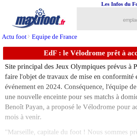
29/03
Ecosse
: l'émotion du héros McTomin
Les Infos du F
29/03
Inter
: un danger pour Bastoni ?
emplac
29/03
Francfort
: Liverpool se lance pour N
>
Actu foot
Equipe de France
EdF : le Vélodrome prêt à accu
29/03
Nigeria
: Peseiro défend Osimhen
Site principal des Jeux Olympiques prévus à Pa
29/03
Maroc
: Regragui et la binationalité
faire l'objet de travaux de mise en conformité 
événement en 2024. Conséquence, l'équipe de 
29/03
Montpellier
: défensif ? Der Zakarian
une nouvelle enceinte pour ses matchs à domic
29/03
Argentine
: Scaloni évoque l'avenir d
Benoît Payan, a proposé le Vélodrome pour acc
mois à venir.
29/03
Divers
: les ambitions de Julien Stéph
"Marseille, capitale du foot ! Nous sommes prê