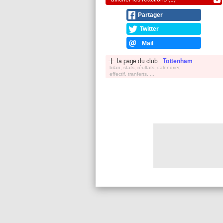
Partager
Twitter
Mail
la page du club :
Tottenham
bilan, stats, réultats, calendrier,
effectif, tranferts, ...