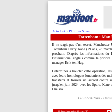
Actu foot
PL
Les Spurs
>
>
Tottenham : Man 
Il ne s'agit pas d'un secret, Manchester U
Tottenham Harry Kane (29 ans, 28 matchs 
prochain. D'après les informations du 
l'international anglais comme la priorité 
manager Erik ten Hag.
Déterminés à boucler cette opération, les
avec leurs homologues londoniens dès main
transferts et trouver un accord contre 
jusqu'en juin 2024 avec les Spurs, Kane 
Chelsea.
Lu 9.584 fois
- Damie
afficher les réactions (1)