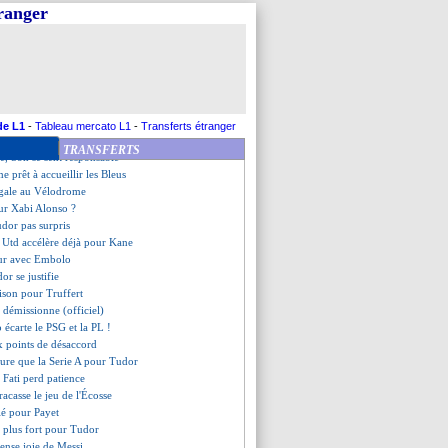
tions de Julien Stéphan
tranger
t sur les incidents de l'été
lick - "beaucoup de travail"
uente est optimiste
ne ferme aucune porte
me son exigence
asten et Gullit piquent Van Dijk
ets de Julien Stéphan
de L1
-
Tableau mercato L1
-
Transferts étranger
eut blinder Maignan
TRANSFERTS
e, Son se sent responsable
e prêt à accueillir les Bleus
égale au Vélodrome
ur Xabi Alonso ?
dor pas surpris
 Utd accélère déjà pour Kane
ur avec Embolo
or se justifie
aison pour Truffert
 démissionne (officiel)
écarte le PSG et la PL !
x points de désaccord
eure que la Serie A pour Tudor
e Fati perd patience
racasse le jeu de l'Écosse
lé pour Payet
 plus fort pour Tudor
mense joie de Messi