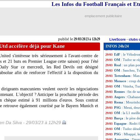
Divers
: les ambi
29/03
Les Infos du Football Français et E
OM
: Tudor revien
29/03
Allemagne
: H. F
29/03
emplacement publicitaire
Espagne
: De la F
29/03
Lorient
: Le Fée 
29/03
OM
: Tudor assu
29/03
Pays-Bas
: Van B
29/03
publié le
29/03/2023 à 12h29
Rennes
: les regr
29/03
LiveScore
-
clubs 
Milan
: le club v
29/03
Utd accélère déjà pour Kane
INFOS 24h/24
Tottenham
: Cont
29/03
EdF
: le Vélodrom
29/03
nited s'intéresse très sérieusement à l'avant-centre de
OM
: Tudor se r
29/03
et 21 buts en Premier League cette saison) pour l'été
Real
: un plan po
29/03
Daily Star ce mercredi, les Red Devils ont désigné
OM
: Sanchez, Tu
29/03
absolue afin de renforcer l'effectif à la disposition du
Tottenham
: Man
29/03
Monaco
: coup d
29/03
OM
: Vitinha, Tud
29/03
 dirigeants mancuniens veulent ouvrir les négociations
Rennes
: fin de s
29/03
tenant. L'objectif ? Anticiper la prochaine période des
Angers
: Chabane
29/03
un chèque estimé à 91 millions d'euros. Sous contrat
Roma
: Mourinho 
29/03
se retrouve également courtisé par le Bayern Munich et
PSG
: Messi, deu
29/03
OM
: la L1 meill
29/03
Barça
: le père d
29/03
n Da Silva - 29/03/23 à 12h29
Espagne
: Rodri f
29/03
OM
: Tudor déso
29/03
PSG
: Mbappé, le
29/03
Argentine
: l'im
29/03