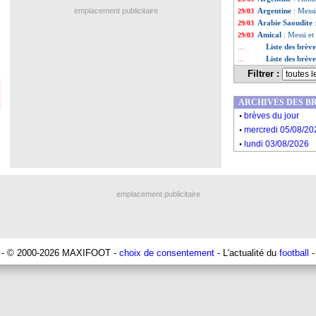
emplacement publicitaire
Argentine
: Messi
29/03
Arabie Saoudite
29/03
Amical
: Messi et
29/03
Liste des brèv
...
Liste des brèv
...
Filtrer :
ARCHIVES DES B
.
brèves du jour
.
mercredi 05/08/20
.
lundi 03/08/2026
emplacement publicitaire
- © 2000-2026 MAXIFOOT -
choix de consentement
- L'actualité du
football
-