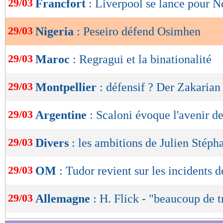
29/03
Francfort
: Liverpool se lance pour N
de
lecture
29/03
Nigeria
: Peseiro défend Osimhen
OK
29/03
Maroc
: Regragui et la binationalité
29/03
Montpellier
: défensif ? Der Zakarian
29/03
Argentine
: Scaloni évoque l'avenir d
29/03
Divers
: les ambitions de Julien Stéph
29/03
OM
: Tudor revient sur les incidents de
29/03
Allemagne
: H. Flick - "beaucoup de t