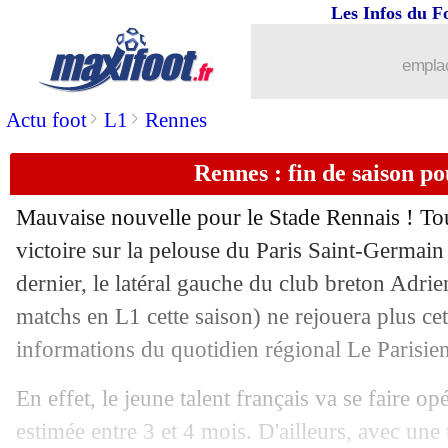
Les Infos du F
29/03
Divers
: les ambitions de Julien Stéph
emplac
29/03
OM
: Tudor revient sur les incidents de
>
>
Actu foot
L1
Rennes
29/03
Allemagne
: H. Flick - "beaucoup de t
Rennes : fin de saison po
29/03
Espagne
: De la Fuente est optimiste
Mauvaise nouvelle pour le Stade Rennais ! Touc
29/03
Lorient
: Le Fée ne ferme aucune port
victoire sur la pelouse du Paris Saint-Germain
dernier, le latéral gauche du club breton Adrie
29/03
OM
: Tudor assume son exigence
matchs en L1 cette saison) ne rejouera plus cett
informations du quotidien régional Le Parisie
29/03
Pays-Bas
: Van Basten et Gullit pique
En effet, le jeune talent français va se faire op
29/03
Rennes
: les regrets de Julien Stéphan
estimée entre 3 et 4 mois. D'ailleurs, avec une 