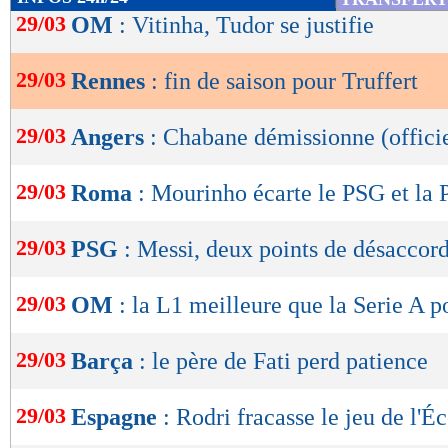
de
29/03
OM
: Vitinha, Tudor se justifie
lecture
29/03
Rennes
: fin de saison pour Truffert
OK
29/03
Angers
: Chabane démissionne (offici
29/03
Roma
: Mourinho écarte le PSG et la 
29/03
PSG
: Messi, deux points de désaccor
29/03
OM
: la L1 meilleure que la Serie A 
29/03
Barça
: le père de Fati perd patience
29/03
Espagne
: Rodri fracasse le jeu de l'É