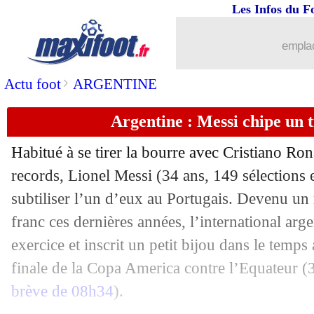
Les Infos du F
emplac
>
Actu foot
ARGENTINE
Argentine : Messi chipe un 
Habitué à se tirer la bourre avec Cristiano Ron
records, Lionel Messi (34 ans, 149 sélections e
subtiliser l’un d’eux au Portugais. Devenu un 
franc ces dernières années, l’international arge
exercice et inscrit un petit bijou dans le temps
finale de la Copa America contre l’Equateur (3-
brève de 08h34
).