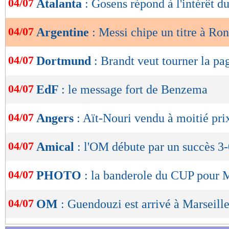
04/07
Atalanta
: Gosens répond à l'intérêt d
de
lecture
04/07
Argentine
: Messi chipe un titre à Ro
OK
04/07
Dortmund
: Brandt veut tourner la p
04/07
EdF
: le message fort de Benzema
04/07
Angers
: Aït-Nouri vendu à moitié prix
04/07
Amical
: l'OM débute par un succès 3
04/07
PHOTO
: la banderole du CUP pour
04/07
OM
: Guendouzi est arrivé à Marseille