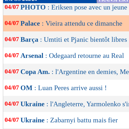
de
04/07
PHOTO
: Eriksen pose avec un jeune
lecture
04/07
Palace
: Vieira attendu ce dimanche
OK
04/07
Barça
: Umtiti et Pjanic bientôt libres
04/07
Arsenal
: Odegaard retourne au Real
04/07
Copa Am.
: l'Argentine en demies, Mes
04/07
OM
: Luan Peres arrive aussi !
04/07
Ukraine
: l'Angleterre, Yarmolenko s'i
04/07
Ukraine
: Zabarnyi battu mais fier