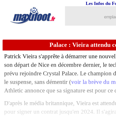
Les Infos du F
04/07
Bayern
: Hernandez opéré du genou
emplac
04/07
Belgique
: le geste classe d'Henry
04/07
Palace
: Vieira est le nouveau coach (o
Palace : Vieira attendu 
04/07
Atletico
: Vitolo prêté à Getafe (offici
Patrick Vieira s'apprête à démarrer une nouvel
04/07
Pays-Bas
: Van Gaal allume les Oranje
son départ de Nice en décembre dernier, le te
prévu rejoindre Crystal Palace. Le champion 
04/07
Rennes
: accord trouvé avec Lens pou
le suspense, sans démentir (
voir la brève du m
Athletic annonce que sa signature est pour ce
04/07
Lazio
: l'OM pense à Gonzalo Escalan
D'après le média britannique, Vieira est atten
04/07
EdF
: Deschamps, Le Graët maintient 
pour signer un contrat jusqu'en 2024. Il s'agir