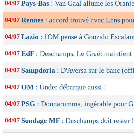
de
04/07
Pays-Bas
: Van Gaal allume les Oranje
lecture
04/07
Rennes
: accord trouvé avec Lens pou
OK
04/07
Lazio
: l'OM pense à Gonzalo Escalan
04/07
EdF
: Deschamps, Le Graët maintient 
04/07
Sampdoria
: D'Aversa sur le banc (offi
04/07
OM
: Ünder débarque aussi !
04/07
PSG
: Donnarumma, ingérable pour G
04/07
Sondage MF
: Deschamps doit rester !