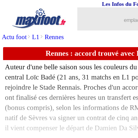
04/07
Amical
: l'OM débute par un succès 3
Les Infos du F
04/07
PHOTO
: la banderole du CUP pour
emplac
>
>
Actu foot
L1
Rennes
04/07
OM
: Guendouzi est arrivé à Marseille
Rennes : accord trouvé avec
04/07
Roma
: Spinazzola, la déception de 
Auteur d'une belle saison sous les couleurs d
04/07
Divers
: Balotelli attendu en Turquie !
central Loïc Badé (21 ans, 31 matchs en L1 p
rejoindre le Stade Rennais. Proches d'un acco
04/07
Etoile Rouge
: Diony en approche ?
ont finalisé ces dernières heures un transfert e
04/07
Lorient
: une offre en Turquie pour B
(bonus compris), selon les informations de RM
natif de Sèvres va signer un contrat de cinq a
04/07
OM
: averti par la DNCG, le club est 
il vient compenser le départ de Damien Da Silv