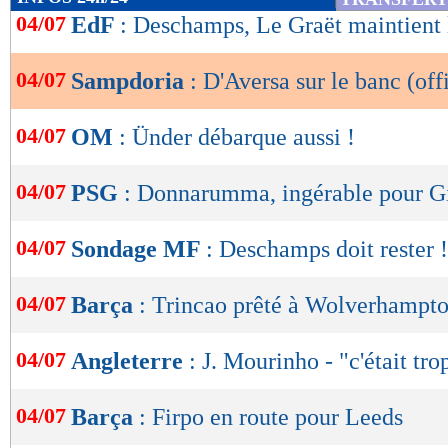
de
04/07
EdF
: Deschamps, Le Graët maintient 
lecture
04/07
Sampdoria
: D'Aversa sur le banc (offi
OK
04/07
OM
: Ünder débarque aussi !
04/07
PSG
: Donnarumma, ingérable pour G
04/07
Sondage MF
: Deschamps doit rester !
04/07
Barça
: Trincao prêté à Wolverhampton
04/07
Angleterre
: J. Mourinho - "c'était tro
04/07
Barça
: Firpo en route pour Leeds