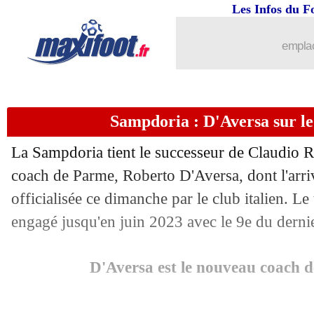
Les Infos du F
04/07
Roma
: Spinazzola, la déception de 
emplac
04/07
Divers
: Balotelli attendu en Turquie !
04/07
Etoile Rouge
: Diony en approche ?
Sampdoria : D'Aversa sur le 
04/07
Lorient
: une offre en Turquie pour B
La Sampdoria tient le successeur de Claudio Ran
04/07
OM
: averti par la DNCG, le club est 
coach de Parme, Roberto D'Aversa, dont l'arriv
officialisée ce dimanche par le club italien. Le
04/07
OM
: Ünder est Marseillais ! (officiel)
engagé jusqu'en juin 2023 avec le 9e du dernie
04/07
Spezia
: T. Motta de retour sur un banc
D'Aversa est le nouveau coach 
04/07
Juve
: Trezeguet défend Ronaldo