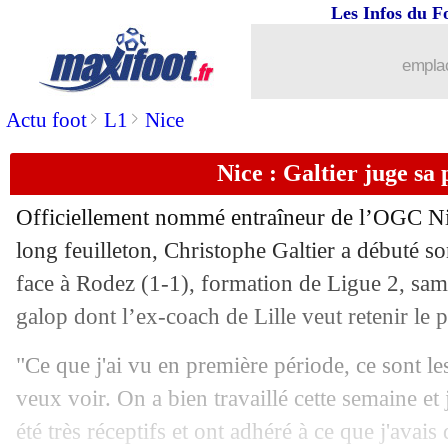
Les Infos du F
04/07
Juve
: Trezeguet défend Ronaldo
emplac
04/07
Euro
: Southgate accable les éliminés.
>
>
Actu foot
L1
Nice
04/07
Bayern
: Hernandez opéré du genou
Nice : Galtier juge sa
04/07
Belgique
: le geste classe d'Henry
Officiellement nommé entraîneur de l’OGC Ni
04/07
Palace
: Vieira est le nouveau coach (o
long feuilleton, Christophe Galtier a débuté 
face à Rodez (1-1), formation de Ligue 2, sa
04/07
Atletico
: Vitolo prêté à Getafe (offici
galop dont l’ex-coach de Lille veut retenir le p
04/07
Pays-Bas
: Van Gaal allume les Oranje
"Ce que j'ai vu en première période, ce sont le
veux voir. On a bien travaillé cette semaine et 
04/07
Rennes
: accord trouvé avec Lens pou
été très réceptifs et ont adhéré à ce que j'avai