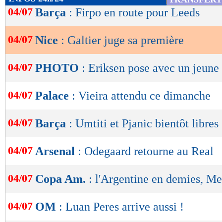
de
04/07
Barça
: Firpo en route pour Leeds
lecture
04/07
Nice
: Galtier juge sa première
OK
04/07
PHOTO
: Eriksen pose avec un jeune
04/07
Palace
: Vieira attendu ce dimanche
04/07
Barça
: Umtiti et Pjanic bientôt libres
04/07
Arsenal
: Odegaard retourne au Real
04/07
Copa Am.
: l'Argentine en demies, Mes
04/07
OM
: Luan Peres arrive aussi !