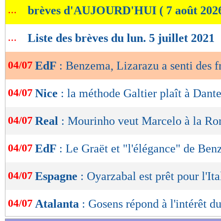
...
brèves d'AUJOURD'HUI ( 7 août 202
de
lecture
...
Liste des brèves du lun. 5 juillet 2021
OK
04/07
EdF
: Benzema, Lizarazu a senti des f
04/07
Nice
: la méthode Galtier plaît à Dant
04/07
Real
: Mourinho veut Marcelo à la R
04/07
EdF
: Le Graët et "l'élégance" de Be
04/07
Espagne
: Oyarzabal est prêt pour l'Ita
04/07
Atalanta
: Gosens répond à l'intérêt d