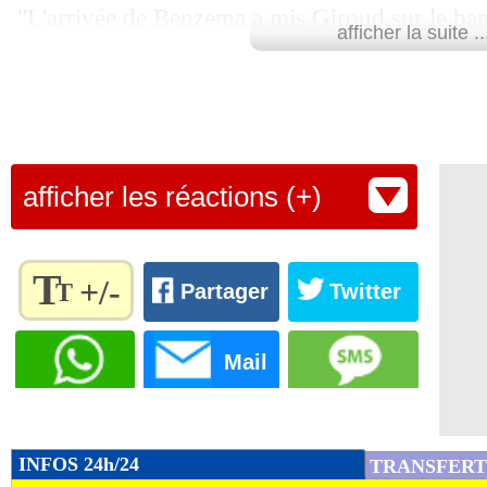
"L'arrivée de Benzema a mis Giroud sur le ba
afficher la suite ..
être qu'elle enlève aussi de la lumière à Griez
frustrations", a estimé l’ex-international franç
De son côté, le président de la Fédération fran
Graët, a balayé cette hypothèse et souligné "l’é
afficher les réactions (+)
de Benzema (
voir la brève de 21h50
).
Lu 49.670 fois
- Romain Lantheaume
T
+/-
T
Partager
Twitter
Règlez la
taille du
Mail
texte
pour
l'adapter
à vos
INFOS 24h/24
TRANSFERT
préférences