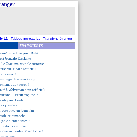
la DNCG, le club est serein
tranger
rseillais ! (officiel)
 de retour sur un banc ?
 défend Ronaldo
accable les éliminés...
dez opéré du genou
te classe d'Henry
st le nouveau coach (officiel)
de L1
-
Tableau mercato L1
-
Transferts étranger
prêté à Getafe (officiel)
TRANSFERTS
aal allume les Oranje !
trouvé avec Lens pour Badé
e à Gonzalo Escalante
 Le Graët maintient le suspense
ersa sur le banc (officiel)
rque aussi !
a, ingérable pour Giuly
schamps doit rester !
prêté à Wolverhampton (officiel)
ourinho - "c'était trop facile"
 route pour Leeds
e sa première
n pose avec un jeune fan
ttendu ce dimanche
Pjanic bientôt libres ?
rd retourne au Real
entine en demies, Messi brille !
arrive aussi !