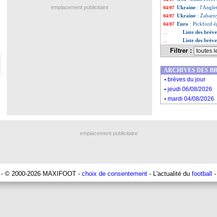
emplacement publicitaire
Ukraine
: l'Angle
04/07
Ukraine
: Zabarny
04/07
Euro
: Pickford é
04/07
Liste des brève
...
Liste des brève
...
Filtrer :
ARCHIVES DES B
.
brèves du jour
.
jeudi 06/08/2026
.
mardi 04/08/2026
emplacement publicitaire
- © 2000-2026 MAXIFOOT -
choix de consentement
- L'actualité du
football
-