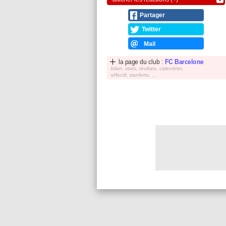
Partager
Twitter
Mail
la page du club :
FC Barcelone
bilan, stats, réultats, calendrier,
effectif, tranferts, ...