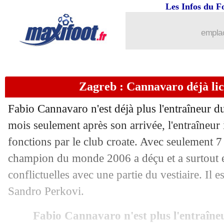
09/04
Aston Villa
: Petit se paie E. Martinez
Les Infos du F
09/04
LdC
: Paris SG-Aston Villa, les comp
emplac
09/04
LdC
: Barça-Dortmund, les compos
Zagreb : Cannavaro déjà lice
09/04
PSG
: 11% des parieurs tentent Aston 
Fabio Cannavaro n'est déjà plus l'entraîneur 
09/04
Lens
: Gradit justifie sa prolongation
mois seulement après son arrivée, l'entraîneur i
fonctions par le club croate. Avec seulement 7 
09/04
Brésil
: Jorge Jesus se rapproche
champion du monde 2006 a déçu et a surtout e
09/04
Bayern
: bonne nouvelle pour Upame
conflictuelles avec une partie du vestiaire. Il 
Sandro Perkovi.
09/04
Lens
: Gradit a prolongé (officiel)
Fabio Cannavaro n'est plus l'entraîn