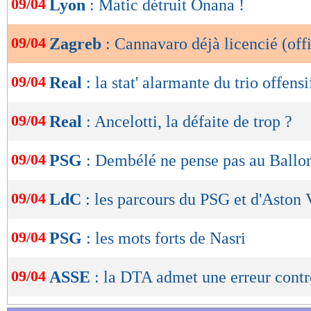
09/04
Lyon
: Matic détruit Onana !
de
lecture
09/04
Zagreb
: Cannavaro déjà licencié (offi
OK
09/04
Real
: la stat' alarmante du trio offensi
09/04
Real
: Ancelotti, la défaite de trop ?
09/04
PSG
: Dembélé ne pense pas au Ballo
09/04
LdC
: les parcours du PSG et d'Aston 
09/04
PSG
: les mots forts de Nasri
09/04
ASSE
: la DTA admet une erreur cont