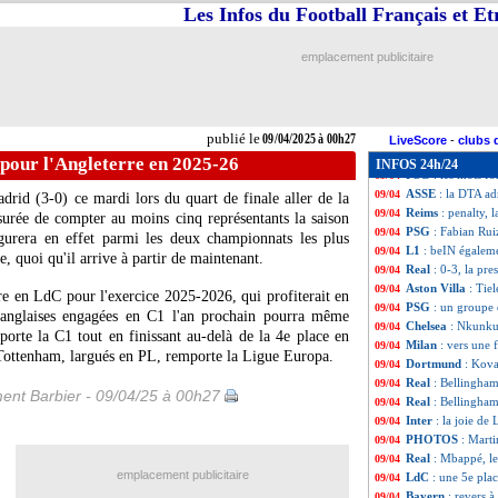
Man Utd
: Onana
09/04
Les Infos du Football Français et E
OM
: Bennacer, p
09/04
Lyon
: trois abse
09/04
emplacement publicitaire
Lyon
: Matic détr
09/04
Zagreb
: Cannavar
09/04
Real
: la stat' al
09/04
Real
: Ancelotti, 
09/04
publié le
09/04/2025 à 00h27
PSG
: Dembélé ne
09/04
LiveScore
-
clubs 
LdC
: les parcour
09/04
 pour l'Angleterre en 2025-26
INFOS 24h/24
PSG
: les mots fo
09/04
ASSE
: la DTA ad
09/04
drid (3-0) ce mardi lors du quart de finale aller de la
Reims
: penalty, 
09/04
surée de compter au moins cinq représentants la saison
PSG
: Fabian Rui
09/04
urera en effet parmi les deux championnats les plus
L1
: beIN égaleme
09/04
 quoi qu'il arrive à partir de maintenant.
Real
: 0-3, la pre
09/04
Aston Villa
: Tie
09/04
re en LdC pour l'exercice 2025-2026, qui profiterait en
PSG
: un groupe
09/04
s anglaises engagées en C1 l'an prochain pourra même
Chelsea
: Nkunku,
09/04
porte la C1 tout en finissant au-delà de la 4e place en
Milan
: vers une 
09/04
Tottenham, largués en PL, remporte la Ligue Europa.
Dortmund
: Kova
09/04
Real
: Bellingham
09/04
ent Barbier - 09/04/25 à 00h27
Real
: Bellingham
09/04
Inter
: la joie de
09/04
PHOTOS
: Marti
09/04
Real
: Mbappé, le
09/04
emplacement publicitaire
LdC
: une 5e pla
09/04
Bayern
: revers 
09/04