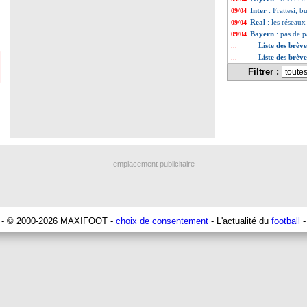
Inter
: Frattesi, b
09/04
Real
: les réseaux
09/04
Bayern
: pas de
09/04
Liste des brèv
...
Liste des brève
...
Filtrer :
emplacement publicitaire
- © 2000-2026 MAXIFOOT -
choix de consentement
- L'actualité du
football
-