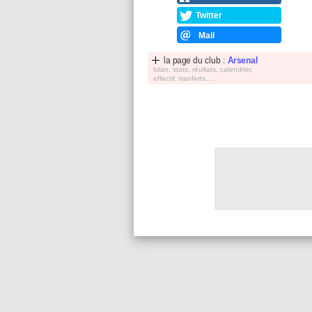
Twitter
Mail
la page du club :
Arsenal
bilan, stats, réultats, calendrier,
effectif, tranferts, ...