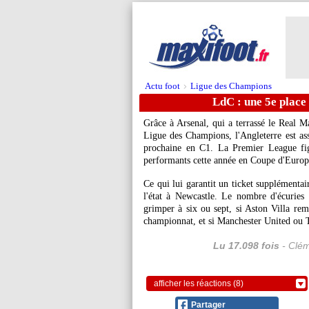
Actu foot
Ligue des Champions
>
LdC : une 5e place
Grâce à Arsenal, qui a terrassé le Real Ma
Ligue des Champions, l'Angleterre est as
prochaine en C1. La Premier League fig
performants cette année en Coupe d'Europe,
Ce qui lui garantit un ticket supplémentai
l'état à Newcastle. Le nombre d'écurie
grimper à six ou sept, si Aston Villa rem
championnat, et si Manchester United ou 
Lu 17.098 fois
- Clém
afficher les réactions (8)
Partager