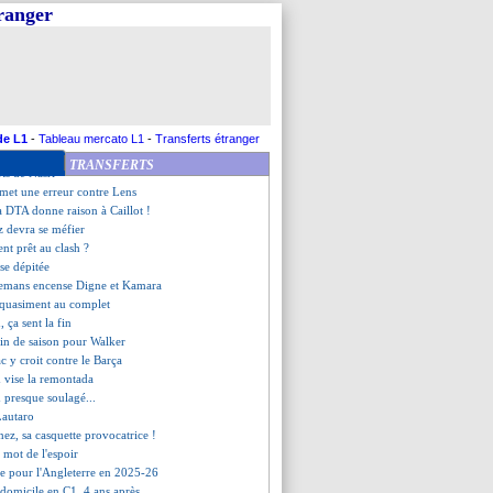
 répond à Matic
tranger
arti pour rester
nts contre Manchester United
uit Onana !
o déjà licencié (officiel)
armante du trio offensif
la défaite de trop ?
 pense pas au Ballon d'Or
de L1
-
Tableau mercato L1
-
Transferts étranger
s du PSG et d'Aston Villa
TRANSFERTS
rts de Nasri
met une erreur contre Lens
la DTA donne raison à Caillot !
z devra se méfier
nt prêt au clash ?
sse dépitée
lemans encense Digne et Kamara
 quasiment au complet
 ça sent la fin
fin de saison pour Walker
c y croit contre le Barça
 vise la remontada
 presque soulagé...
 Lautaro
nez, sa casquette provocatrice !
 mot de l'espoir
ce pour l'Angleterre en 2025-26
à domicile en C1, 4 ans après