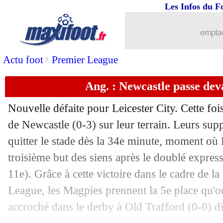
Les Infos du F
emplac
>
Actu foot
Premier League
Ang. : Newcastle passe de
Nouvelle défaite pour Leicester City. Cette fois
de Newcastle (0-3) sur leur terrain. Leurs su
quitter le stade dès la 34e minute, moment où B
troisième but des siens après le doublé expre
11e). Grâce à cette victoire dans le cadre de l
League, les Magpies prennent la 5e place qu'o
accroché dans le derby à Old Trafford (0-0) 