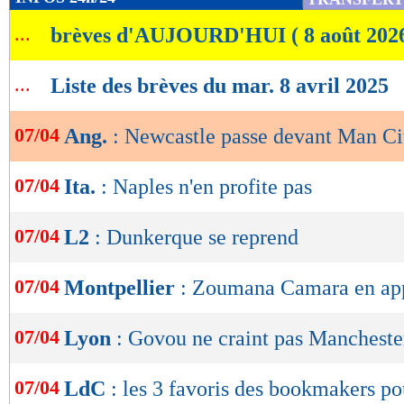
de
...
brèves d'AUJOURD'HUI ( 8 août 202
lecture
OK
...
Liste des brèves du mar. 8 avril 2025
07/04
Ang.
: Newcastle passe devant Man Ci
07/04
Ita.
: Naples n'en profite pas
07/04
L2
: Dunkerque se reprend
07/04
Montpellier
: Zoumana Camara en ap
07/04
Lyon
: Govou ne craint pas Mancheste
07/04
LdC
: les 3 favoris des bookmakers po