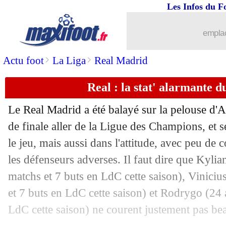
Les Infos du F
09/04
LdC
: Paris SG-Aston Villa, les comp
emplac
09/04
LdC
: Barça-Dortmund, les compos
>
>
Actu foot
La Liga
Real Madrid
09/04
PSG
: 11% des parieurs tentent Aston 
Real : la stat' alarmante du
09/04
Lens
: Gradit justifie sa prolongation
Le Real Madrid a été balayé sur la pelouse d'A
09/04
Brésil
: Jorge Jesus se rapproche
de finale aller de la Ligue des Champions, et 
le jeu, mais aussi dans l'attitude, avec peu de 
09/04
Bayern
: bonne nouvelle pour Upame
les défenseurs adverses. Il faut dire que Kyli
matchs et 7 buts en LdC cette saison),
Viniciu
09/04
Lens
: Gradit a prolongé (officiel)
et 7 buts en LdC cette saison) et
Rodrygo
(24 
LdC cette saison) ne courent justement pas be
09/04
Liverpool
: accord imminent avec Sal