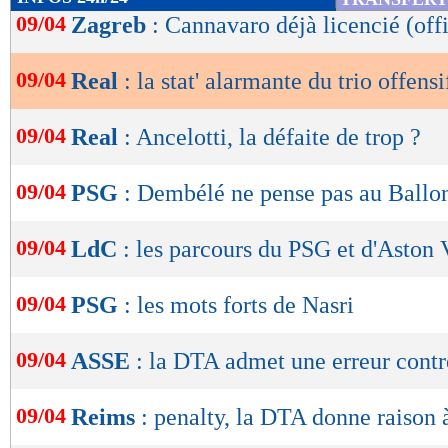
de
09/04
Zagreb
: Cannavaro déjà licencié (offi
lecture
09/04
Real
: la stat' alarmante du trio offensi
OK
09/04
Real
: Ancelotti, la défaite de trop ?
09/04
PSG
: Dembélé ne pense pas au Ballo
09/04
LdC
: les parcours du PSG et d'Aston 
09/04
PSG
: les mots forts de Nasri
09/04
ASSE
: la DTA admet une erreur cont
09/04
Reims
: penalty, la DTA donne raison à