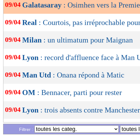
09/04
Galatasaray
: Osimhen vers la Premi
OK
09/04
Real
: Courtois, pas irréprochable pou
09/04
Milan
: un ultimatum pour Maignan
09/04
Lyon
: record d'affluence face à Man 
09/04
Man Utd
: Onana répond à Matic
09/04
OM
: Bennacer, parti pour rester
09/04
Lyon
: trois absents contre Mancheste
09/04
Lyon
: Matic détruit Onana !
Filtrer :