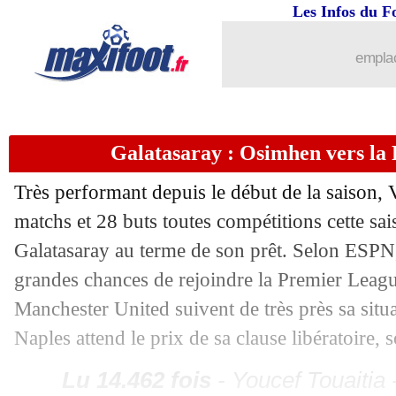
09/04
LdC
: Paris SG 3-1 Aston Villa (fini)
Les Infos du F
emplac
09/04
LdC
: Barça 4-0 Dortmund (fini)
09/04
VIDEO
: Kvaratskhelia fusille Martin
Galatasaray : Osimhen vers la
09/04
VIDEO
: Doué répond à Rogers avec u
Très performant depuis le début de la saison, 
09/04
Lens
: l'annonce de Still sur son avenir
matchs et 28 buts toutes compétitions cette sai
Galatasaray au terme de son prêt. Selon ESPN, 
09/04
Real
: les excuses de Camavinga
grandes chances de rejoindre la Premier Leagu
Manchester United suivent de très près sa situat
09/04
VIDEO
: une bronca pour Martinez au
Naples attend le prix de sa clause libératoire, s
09/04
Aston Villa
: Petit se paie E. Martinez
Lu 14.462 fois
- Youcef Touaitia 