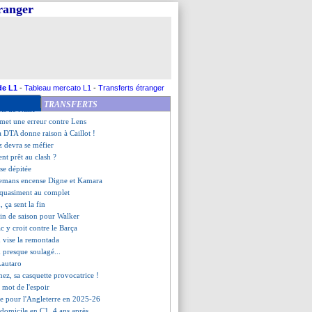
 répond à Matic
tranger
arti pour rester
nts contre Manchester United
uit Onana !
o déjà licencié (officiel)
armante du trio offensif
la défaite de trop ?
 pense pas au Ballon d'Or
de L1
-
Tableau mercato L1
-
Transferts étranger
s du PSG et d'Aston Villa
TRANSFERTS
rts de Nasri
met une erreur contre Lens
la DTA donne raison à Caillot !
z devra se méfier
nt prêt au clash ?
sse dépitée
lemans encense Digne et Kamara
 quasiment au complet
 ça sent la fin
fin de saison pour Walker
c y croit contre le Barça
 vise la remontada
 presque soulagé...
 Lautaro
nez, sa casquette provocatrice !
 mot de l'espoir
ce pour l'Angleterre en 2025-26
à domicile en C1, 4 ans après