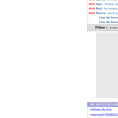
Inter
: Frattesi, b
09/04
Real
: les réseaux
09/04
Bayern
: pas de
09/04
Liste des brèv
...
Liste des brève
...
Filtrer :
ARCHIVES DES B
.
brèves du jour
.
mercredi 05/08/20