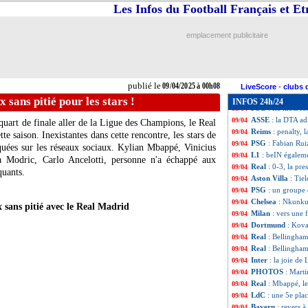
Man Utd
: Onana
09/04
Les Infos du Football Français et E
OM
: Bennacer, p
09/04
Lyon
: trois abse
09/04
emplacement publicitaire
Lyon
: Matic détr
09/04
Zagreb
: Cannavar
09/04
Real
: la stat' al
09/04
Real
: Ancelotti, 
09/04
publié le
09/04/2025 à 00h08
PSG
: Dembélé ne
09/04
LiveScore
-
clubs 
LdC
: les parcour
09/04
x sans pitié pour les stars !
INFOS 24h/24
PSG
: les mots fo
09/04
ASSE
: la DTA ad
09/04
quart de finale aller de la Ligue des Champions, le Real
Reims
: penalty, 
09/04
e saison. Inexistantes dans cette rencontre, les stars de
PSG
: Fabian Rui
09/04
quées sur les réseaux sociaux. Kylian Mbappé, Vinicius
L1
: beIN égaleme
09/04
 Modric, Carlo Ancelotti, personne n'a échappé aux
Real
: 0-3, la pre
09/04
quants.
Aston Villa
: Tie
09/04
PSG
: un groupe
09/04
Chelsea
: Nkunku,
09/04
x sans pitié avec le Real Madrid
Milan
: vers une 
09/04
Dortmund
: Kova
09/04
Real
: Bellingham
09/04
Real
: Bellingham
09/04
Inter
: la joie de
09/04
PHOTOS
: Marti
09/04
Real
: Mbappé, le
09/04
LdC
: une 5e pla
09/04
Bayern
: revers 
09/04