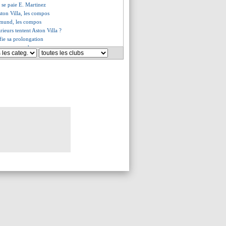
t se paie E. Martinez
ston Villa, les compos
tmund, les compos
rieurs tentent Aston Villa ?
ifie sa prolongation
us se rapproche
nouvelle pour Upamecano
olongé (officiel)
rd imminent avec Salah ?
simhen vers la Premier League ?
pas irréprochable pour Seedorf
atum pour Maignan
affluence face à Man Utd
 répond à Matic
arti pour rester
nts contre Manchester United
uit Onana !
o déjà licencié (officiel)
armante du trio offensif
la défaite de trop ?
 pense pas au Ballon d'Or
s du PSG et d'Aston Villa
rts de Nasri
met une erreur contre Lens
la DTA donne raison à Caillot !
z devra se méfier