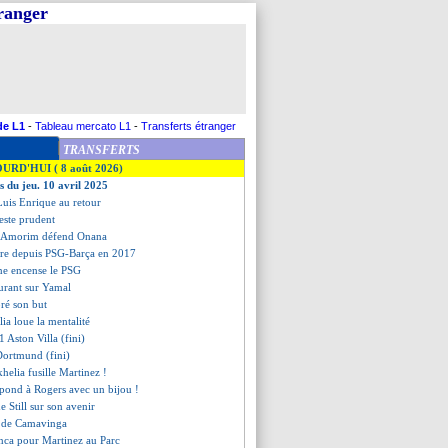
tranger
de L1
-
Tableau mercato L1
-
Transferts étranger
TRANSFERTS
OURD'HUI ( 8 août 2026)
s du jeu. 10 avril 2025
 Luis Enrique au retour
este prudent
, Amorim défend Onana
ère depuis PSG-Barça en 2017
ne encense le PSG
surant sur Yamal
ré son but
lia loue la mentalité
1 Aston Villa (fini)
Dortmund (fini)
khelia fusille Martinez !
pond à Rogers avec un bijou !
e Still sur son avenir
s de Camavinga
nca pour Martinez au Parc