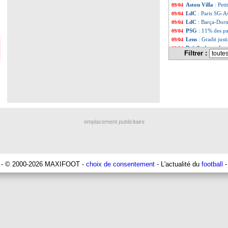
Aston Villa
: Peti
09/04
LdC
: Paris SG-A
09/04
LdC
: Barça-Dor
09/04
PSG
: 11% des pa
09/04
Lens
: Gradit just
09/04
Brésil
: Jorge Jes
09/04
Filtrer :
Bayern
: bonne 
09/04
Lens
: Gradit a pr
09/04
Liverpool
: acco
09/04
Galatasaray
: O
09/04
Real
: Courtois, 
09/04
Milan
: un ultim
09/04
Lyon
: record d'
09/04
Man Utd
: Onana
09/04
emplacement publicitaire
OM
: Bennacer, p
09/04
Lyon
: trois abse
09/04
Lyon
: Matic détr
09/04
Zagreb
: Cannavar
09/04
Real
: la stat' al
09/04
- © 2000-2026 MAXIFOOT -
choix de consentement
- L'actualité du
football
-
Real
: Ancelotti, 
09/04
PSG
: Dembélé ne
09/04
LdC
: les parcour
09/04
PSG
: les mots fo
09/04
ASSE
: la DTA ad
09/04
Reims
: penalty, 
09/04
PSG
: Fabian Rui
09/04