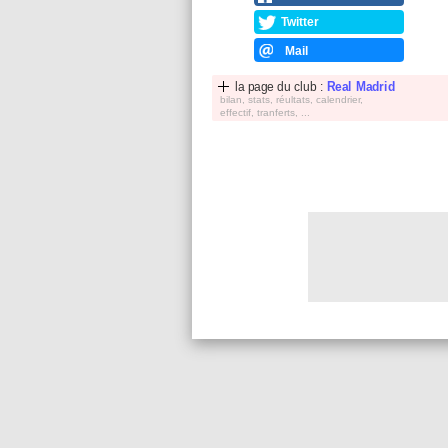
Twitter
Mail
la page du club :
Real Madrid
bilan, stats, réultats, calendrier,
effectif, tranferts, ...