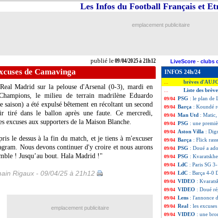
Les Infos du Football Français et E
emplacement publicitaire
publié le
09/04/2025 à 21h12
LiveScore
-
clubs 
 excuses de Camavinga
INFOS 24h/24
brèves d'AUJ
...
Real Madrid sur la pelouse d'Arsenal (0-3), mardi en
Liste des brève
...
 Champions, le milieu de terrain madrilène Eduardo
PSG
: le plan de
09/04
 saison) a été expulsé bêtement en récoltant un second
Barça
: Koundé r
09/04
r tiré dans le ballon après une faute. Ce mercredi,
Man Utd
: Matic
09/04
 ses excuses aux supporters de la Maison Blanche.
PSG
: une premi
09/04
Aston Villa
: Dig
09/04
pris le dessus à la fin du match, et je tiens à m'excuser
Barça
: Flick ras
09/04
stagram. Nous devons continuer d'y croire et nous aurons
PSG
: Doué a ado
09/04
emble ! Jusqu’au bout. Hala Madrid !"
PSG
: Kvaratskhe
09/04
LdC
: Paris SG 3-
09/04
ain Rigaux - 09/04/25 à 21h12
LdC
: Barça 4-0 
09/04
VIDEO
: Kvarats
09/04
VIDEO
: Doué ré
09/04
Lens
: l'annonce d
09/04
Real
: les excuse
09/04
emplacement publicitaire
VIDEO
: une bro
09/04