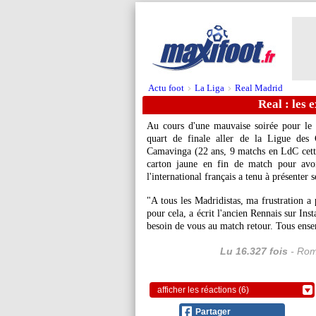
Actu foot
La Liga
Real Madrid
>
>
Real : les
Au cours d'une mauvaise soirée pour le 
quart de finale aller de la Ligue des
Camavinga
(22 ans, 9 matchs en LdC cette
carton jaune en fin de match pour avoi
l'international français a tenu à présenter
"A tous les Madridistas, ma frustration a 
pour cela, a écrit l'ancien Rennais sur In
besoin de vous au match retour. Tous ens
Lu 16.327 fois
- Rom
afficher les réactions (6)
Partager