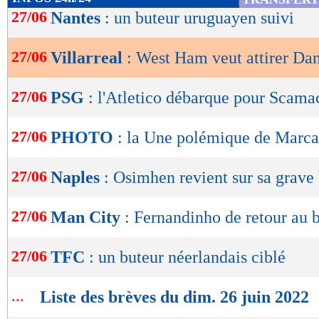
de
27/06
Nantes
: un buteur uruguayen suivi
lecture
27/06
Villarreal
: West Ham veut attirer D
OK
27/06
PSG
: l'Atletico débarque pour Scama
27/06
PHOTO
: la Une polémique de Marca
27/06
Naples
: Osimhen revient sur sa grave
27/06
Man City
: Fernandinho de retour au b
27/06
TFC
: un buteur néerlandais ciblé
...
Liste des brèves du dim. 26 juin 2022