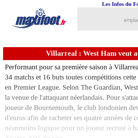
Les Infos du F
27/06
Barça
: Lewandowski motivé par Ben
emplac
27/06
Divers
: Suarez en passe de quitter l'E
27/06
Brest
: ça se confirme pour Belaili
Villarreal : West Ham veut 
27/06
Nice
: Favre remplace Galtier (officiel
Performant pour sa première saison à Villarre
27/06
Chelsea
: Cech s'en va, Maxwell postu
34 matchs et 16 buts toutes compétitions cette 
en Premier League. Selon The Guardian, West 
27/06
Barça
: un ultimatum pour Dembélé
la venue de l'attaquant néerlandais. Pour s'atta
joueur de Bournemouth, le club londonien dev
27/06
OM
: Claudinho, c'est déjà fini...
d'euros afin de racheter ses quatre années de c
néanmoins logique pour un joueur recruté à ha
27/06
Montpellier
: Nicollin confirme pour