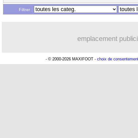
...
Liste des brèves du sam. 25 juin 2022
Filtrer :
emplacement publici
- © 2000-2026 MAXIFOOT -
choix de consentemen