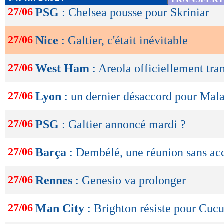
de
27/06
PSG
: Chelsea pousse pour Skriniar
lecture
27/06
Nice
: Galtier, c'était inévitable
OK
27/06
West Ham
: Areola officiellement tra
27/06
Lyon
: un dernier désaccord pour Mal
27/06
PSG
: Galtier annoncé mardi ?
27/06
Barça
: Dembélé, une réunion sans ac
27/06
Rennes
: Genesio va prolonger
27/06
Man City
: Brighton résiste pour Cucu