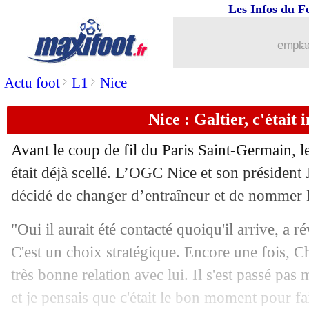
Les Infos du F
emplac
>
>
Actu foot
L1
Nice
Nice : Galtier, c'était 
Avant le coup de fil du Paris Saint-Germain, l
était déjà scellé. L’OGC Nice et son président 
décidé de changer d’entraîneur et de nommer 
"Oui il aurait été contacté quoiqu'il arrive, a 
...
brèves d'AUJOURD'HUI ( 8 août 202
C'est un choix stratégique. Encore une fois, Ch
très bonne relation avec lui. Il s'est passé pas
...
Liste des brèves du mar. 28 juin 2022
et je pensais que c'était le bon moment pour f