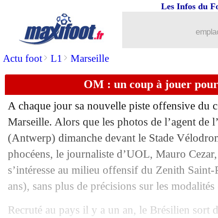
Les Infos du F
27/06
Man City
: Brighton résiste pour Cucu
emplac
27/06
Real
: Bellingham en 2023 ?
>
>
Actu foot
L1
Marseille
27/06
Nice
: Galtier au PSG, Rivère confirm
OM : un coup à jouer pour
27/06
Lorient
: Morel libéré, Lemoine en su
A chaque jour sa nouvelle piste offensive du 
27/06
Newcastle
: visite médicale pour Bot
Marseille. Alors que les photos de l’agent de 
(Antwerp) dimanche devant le Stade Vélodrome
27/06
Man Utd
: le Barça aurait tenté Magui
phocéens, le journaliste d’UOL, Mauro Cezar,
s’intéresse au milieu offensif du Zenith Saint
27/06
PSG
: le conseiller de Mané défend G
ans), sans plus de précisions sur les modalités
27/06
Barça
: Lewandowski motivé par Ben
Recruté au pays il y a un an, le Brésilien sort