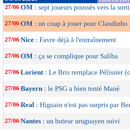
de
27/06
OM
: sept joueurs poussés vers la sort
lecture
27/06
OM
: un coup à jouer pour Claudinho 
OK
27/06
Nice
: Favre déjà à l'entraînement
27/06
OM
: ça se complique pour Saliba
27/06
Lorient
: Le Bris remplace Pélissier (o
27/06
Bayern
: le PSG a bien tenté Mané
27/06
Real
: Higuain n'est pas surpris par 
27/06
Nantes
: un buteur uruguayen suivi