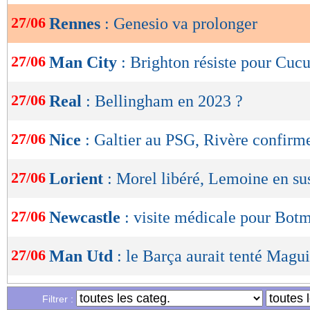
27/06
Rennes
: Genesio va prolonger
OK
27/06
Man City
: Brighton résiste pour Cucu
27/06
Real
: Bellingham en 2023 ?
27/06
Nice
: Galtier au PSG, Rivère confirm
27/06
Lorient
: Morel libéré, Lemoine en su
27/06
Newcastle
: visite médicale pour Bot
27/06
Man Utd
: le Barça aurait tenté Magui
27/06
PSG
: le conseiller de Mané défend G
Filtrer :