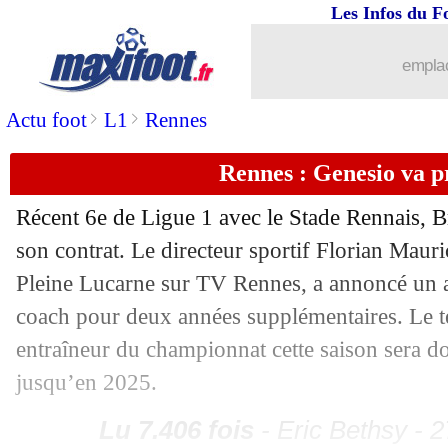
Les Infos du F
...
brèves d'AUJOURD'HUI ( 8 août 202
emplac
...
Liste des brèves du mar. 28 juin 2022
>
>
Actu foot
L1
Rennes
27/06
Bordeaux
: l'étonnante confidence d'A
Rennes : Genesio va p
27/06
Lyon
: un échange Aouar-Veretout ref
Récent 6e de Ligue 1 avec le Stade Rennais, 
son contrat. Le directeur sportif Florian Mauri
27/06
Atletico
: l'aveu de Cerezo sur les ven
Pleine Lucarne sur TV Rennes, a annoncé un 
27/06
Reims
: Caillot prévient Ekitike
coach pour deux années supplémentaires. Le te
entraîneur du championnat cette saison sera d
27/06
Real
: Vinicius a négocié une prime é
jusqu’en 2025.
27/06
Lens
: Doucouré tout proche de Palac
Lu 7.406 fois
- Eric Bethsy - 