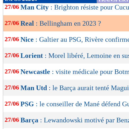
de
27/06
Man City
: Brighton résiste pour Cucu
lecture
27/06
Real
: Bellingham en 2023 ?
OK
27/06
Nice
: Galtier au PSG, Rivère confirm
27/06
Lorient
: Morel libéré, Lemoine en su
27/06
Newcastle
: visite médicale pour Bot
27/06
Man Utd
: le Barça aurait tenté Magui
27/06
PSG
: le conseiller de Mané défend G
27/06
Barça
: Lewandowski motivé par Ben