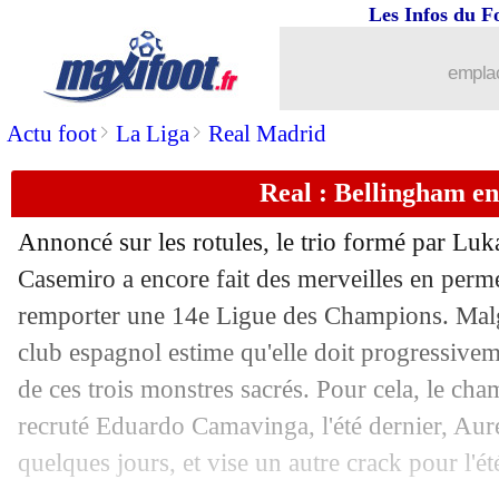
Les Infos du F
...
Liste des brèves du mar. 28 juin 2022
emplac
27/06
Bordeaux
: l'étonnante confidence d'A
>
>
Actu foot
La Liga
Real Madrid
27/06
Lyon
: un échange Aouar-Veretout ref
Real : Bellingham en
27/06
Atletico
: l'aveu de Cerezo sur les ven
Annoncé sur les rotules, le trio formé par Lu
27/06
Reims
: Caillot prévient Ekitike
Casemiro a encore fait des merveilles en perm
remporter une 14e Ligue des Champions. Malgr
27/06
Real
: Vinicius a négocié une prime é
club espagnol estime qu'elle doit progressivem
de ces trois monstres sacrés. Pour cela, le ch
27/06
Lens
: Doucouré tout proche de Palac
recruté Eduardo Camavinga, l'été dernier, Aur
quelques jours, et vise un autre crack pour l'é
27/06
OM
: Pau Lopez impressionné par M