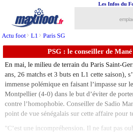
Les Infos du F
27/06
Real
: Vinicius a négocié une prime é
emplac
27/06
Lens
: Doucouré tout proche de Palac
>
>
Actu foot
L1
Paris SG
27/06
OM
: Pau Lopez impressionné par M
PSG : le conseiller de Man
27/06
Montpellier
: Khazri est Héraultais (of
En mai, le milieu de terrain du Paris Saint-Ge
27/06
PSG
: Chelsea pousse pour Skriniar
ans, 26 matchs et 3 buts en L1 cette saison), s
immense polémique en faisant l’impasse sur l
27/06
Nice
: Galtier, c'était inévitable
Montpellier (4-0) dans le but d’éviter de porter
contre l’homophobie. Conseiller de Sadio Ma
27/06
West Ham
: Areola officiellement tra
point de vue sénégalais sur cette affaire pour 
27/06
Lyon
: un dernier désaccord pour Mal
"C’est une incompréhension. Il ne faut pas ou