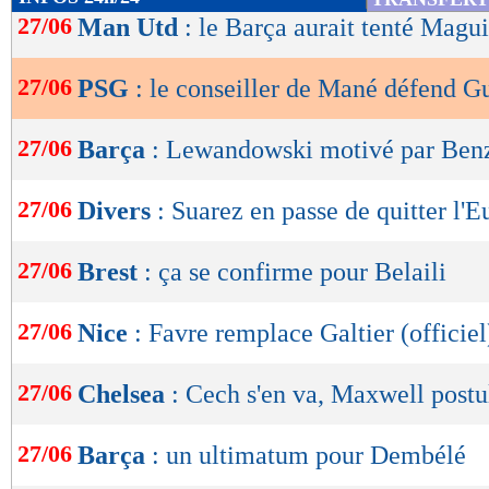
de
27/06
Man Utd
: le Barça aurait tenté Magui
lecture
27/06
PSG
: le conseiller de Mané défend G
OK
27/06
Barça
: Lewandowski motivé par Ben
27/06
Divers
: Suarez en passe de quitter l'E
27/06
Brest
: ça se confirme pour Belaili
27/06
Nice
: Favre remplace Galtier (officiel
27/06
Chelsea
: Cech s'en va, Maxwell postu
27/06
Barça
: un ultimatum pour Dembélé