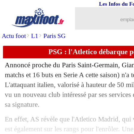
Les Infos du F
27/06
Divers
: Suarez en passe de quitter l'E
emplac
27/06
Brest
: ça se confirme pour Belaili
>
>
Actu foot
L1
Paris SG
27/06
Nice
: Favre remplace Galtier (officiel
PSG : l'Atletico débarque 
27/06
Chelsea
: Cech s'en va, Maxwell postu
Annoncé proche du Paris Saint-Germain, Gian
matchs et 16 buts en Serie A cette saison) n'a 
27/06
Barça
: un ultimatum pour Dembélé
L'attaquant italien, valorisé à hauteur de 50 mil
27/06
vu un nouveau club intéressé par ses services 
OM
: Claudinho, c'est déjà fini...
sa signature.
27/06
Montpellier
: Nicollin confirme pour
En effet, AS révèle que l'Atletico Madrid, qui
27/06
Arsenal
: le successeur de Leno a signé
est également sur les rangs pour l'enrôler. Un