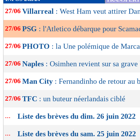
de
27/06
Villarreal
: West Ham veut attirer D
lecture
OK
27/06
PSG
: l'Atletico débarque pour Scama
27/06
PHOTO
: la Une polémique de Marca
27/06
Naples
: Osimhen revient sur sa grave
27/06
Man City
: Fernandinho de retour au b
27/06
TFC
: un buteur néerlandais ciblé
...
Liste des brèves du dim. 26 juin 2022
...
Liste des brèves du sam. 25 juin 2022