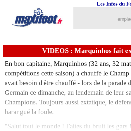
Les Infos du F
31/05
VIDEO
: Al-Khelaïfi coupé dans la fol
emplac
31/05
VIDEO
: Marquinhos fait exulter le Pa
31/05
Liverpool
: Ekitike rend hommage à 
VIDEOS : Marquinhos fait exp
31/05
VIDEO
: le show Doué au Parc
En bon capitaine,
Marquinhos
(32 ans, 32 matc
31/05
Man City
: Reijnders relancé par l'Atl
compétitions cette saison) a chauffé le Champ-d
avait besoin d'être chauffé - lors de la parade 
31/05
VIDEO
: le Parc pique les Marseillais 
Germain ce dimanche, au lendemain de leur sa
Champions. Toujours aussi extatique, le défens
31/05
Liverpool
: Al-Ittihad se positionne s
harangué la foule.
31/05
Tchéquie
: Sulc dans la liste pour le 
"Salut tout le monde ! Faites du bruit les gar