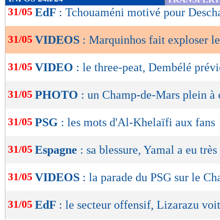
de
31/05
EdF
: Tchouaméni motivé pour Desc
lecture
31/05
VIDEOS
: Marquinhos fait exploser le
OK
31/05
VIDEO
: le three-peat, Dembélé prévi
31/05
PHOTO
: un Champ-de-Mars plein à 
31/05
PSG
: les mots d'Al-Khelaïfi aux fans
31/05
Espagne
: sa blessure, Yamal a eu très
31/05
VIDEOS
: la parade du PSG sur le C
31/05
EdF
: le secteur offensif, Lizarazu voi