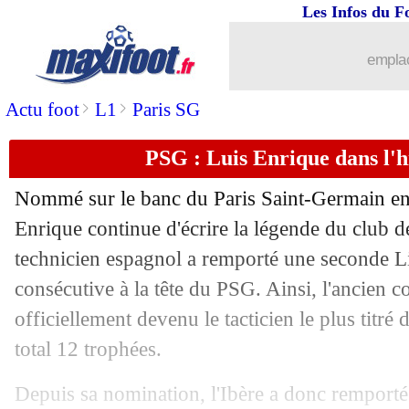
Les Infos du F
31/05
VIDEO
: du monde à la parade d'Arse
emplac
31/05
Real
: Mbappé se fait allumer en Espa
>
>
Actu foot
L1
Paris SG
31/05
PHOTO
: une station de métro renom
PSG : Luis Enrique dans l'h
31/05
LdC
: une possession record pour le 
Nommé sur le banc du Paris Saint-Germain en 
31/05
L1
: Lepaul récompensé en mai
Enrique continue d'écrire la légende du club de
technicien espagnol a remporté une seconde 
31/05
PSG
: Luis Enrique, le joli discours d
consécutive à la tête du PSG. Ainsi, l'ancien 
officiellement devenu le tacticien le plus titré 
31/05
PSG
: les félicitations de Deschamps
total 12 trophées.
31/05
Atletico
: le PSG refroidi par Alvarez
Depuis sa nomination, l'Ibère a donc remporté