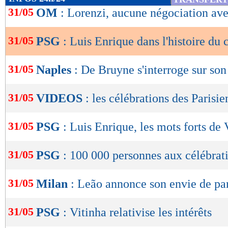
de
31/05
OM
: Lorenzi, aucune négociation av
lecture
31/05
PSG
: Luis Enrique dans l'histoire du 
OK
31/05
Naples
: De Bruyne s'interroge sur son
31/05
VIDEOS
: les célébrations des Parisie
31/05
PSG
: Luis Enrique, les mots forts de 
31/05
PSG
: 100 000 personnes aux célébrat
31/05
Milan
: Leão annonce son envie de par
31/05
PSG
: Vitinha relativise les intérêts