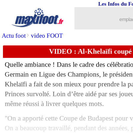
Les Infos du F
emplac
>
Actu foot
video FOOT
VIDEO : Al-Khelaïfi coupé d
Quelle ambiance ! Dans le cadre des célébratio
Germain en Ligue des Champions, le président
Khelaïfi a fait de son mieux pour prendre la p
Princes survolté. Loin d’être aidé par ses joueu
même réussi à livrer quelques mots.
"On a apporté cette Coupe de Budapest pour v
On a beaucoup travaillé, pendant des années, 