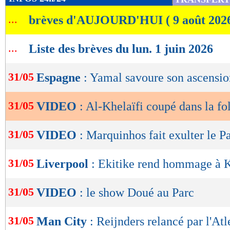
de
...
brèves d'AUJOURD'HUI ( 9 août 202
lecture
OK
...
Liste des brèves du lun. 1 juin 2026
31/05
Espagne
: Yamal savoure son ascensio
31/05
VIDEO
: Al-Khelaïfi coupé dans la fol
31/05
VIDEO
: Marquinhos fait exulter le Pa
31/05
Liverpool
: Ekitike rend hommage à 
31/05
VIDEO
: le show Doué au Parc
31/05
Man City
: Reijnders relancé par l'Atl