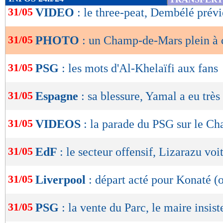
de
31/05
VIDEO
: le three-peat, Dembélé prévi
lecture
31/05
PHOTO
: un Champ-de-Mars plein à 
OK
31/05
PSG
: les mots d'Al-Khelaïfi aux fans
31/05
Espagne
: sa blessure, Yamal a eu très
31/05
VIDEOS
: la parade du PSG sur le C
31/05
EdF
: le secteur offensif, Lizarazu voi
31/05
Liverpool
: départ acté pour Konaté (o
31/05
PSG
: la vente du Parc, le maire insist