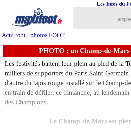
Les Infos du F
31/05
Liverpool
: Ekitike rend hommage à 
emplac
31/05
VIDEO
: le show Doué au Parc
>
Actu foot
photos FOOT
31/05
Man City
: Reijnders relancé par l'Atl
PHOTO : un Champ-de-Mars pl
31/05
VIDEO
: le Parc pique les Marseillais 
Les festivités battent leur plein au pied de la 
31/05
Liverpool
: Al-Ittihad se positionne s
milliers de supporters du Paris Saint-Germain s
d'autre du tapis rouge installé sur le Champ-d
31/05
Tchéquie
: Sulc dans la liste pour le 
en train de défiler, ce dimanche, au lendemain 
des Champions.
31/05
VIDEO
: le PSG arrive au Parc des Pr
Le Champ-de-Mars est plein
31/05
Real
: Pérez défend le duo Mbappé-Vi