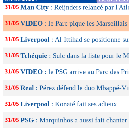
de
31/05
Man City
: Reijnders relancé par l'Atl
lecture
31/05
VIDEO
: le Parc pique les Marseillais 
OK
31/05
Liverpool
: Al-Ittihad se positionne s
31/05
Tchéquie
: Sulc dans la liste pour le 
31/05
VIDEO
: le PSG arrive au Parc des Pr
31/05
Real
: Pérez défend le duo Mbappé-Vi
31/05
Liverpool
: Konaté fait ses adieux
31/05
PSG
: Marquinhos a aussi fait chanter 
Lu 35.622 fois
- Damien Da Silva 