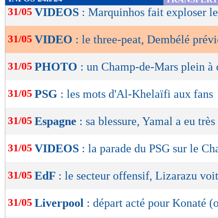
de
31/05
VIDEOS
: Marquinhos fait exploser le
lecture
31/05
VIDEO
: le three-peat, Dembélé prévi
OK
31/05
PHOTO
: un Champ-de-Mars plein à 
31/05
PSG
: les mots d'Al-Khelaïfi aux fans
31/05
Espagne
: sa blessure, Yamal a eu très
31/05
VIDEOS
: la parade du PSG sur le C
31/05
EdF
: le secteur offensif, Lizarazu voi
31/05
Liverpool
: départ acté pour Konaté (o