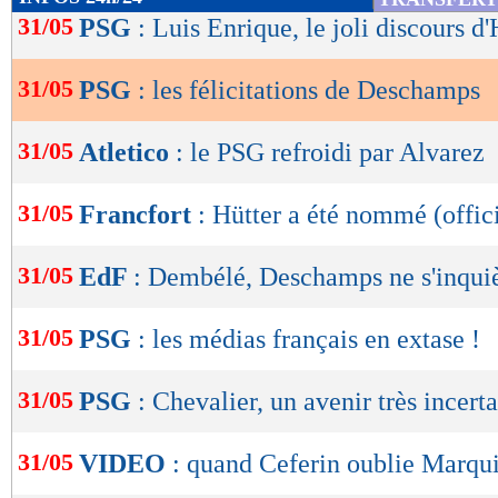
de
31/05
PSG
: Luis Enrique, le joli discours d
lecture
31/05
PSG
: les félicitations de Deschamps
OK
31/05
Atletico
: le PSG refroidi par Alvarez
31/05
Francfort
: Hütter a été nommé (offic
31/05
EdF
: Dembélé, Deschamps ne s'inquiè
31/05
PSG
: les médias français en extase !
31/05
PSG
: Chevalier, un avenir très incert
31/05
VIDEO
: quand Ceferin oublie Marqui