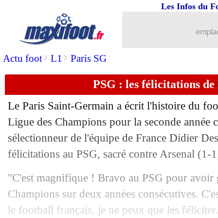
Les Infos du F
31/05
Algérie
: la liste pour la Coupe du m
emplac
31/05
Naples
: De Bruyne "content" du dépa
>
>
Actu foot
L1
Paris SG
31/05
Lyon
: Fonseca et l'importance de la 
PSG : les félicitations 
31/05
LdC
: seul Ancelotti reste devant Lui
Le Paris Saint-Germain a écrit l'histoire du foo
31/05
PSG
: un début de saison 2026-2027 t
Ligue des Champions pour la seconde année c
sélectionneur de l'équipe de France Didier De
31/05
Real
: l'avenir de Vinicius, la sortie d
félicitations au PSG, sacré contre Arsenal (1-1,
31/05
EdF
: Deschamps ne doute pas de Mb
"C'est magnifique ! Bravo au PSG pour avoir 
Champions sur deux années consécutives. C'est
31/05
PSG
: le message de Ferguson à Al-Kh
le football français, je ne peux que les félicit