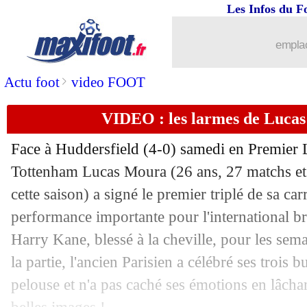
Les Infos du F
14/04
Monaco
: fin de saison pour Jovetic !
emplac
14/04
All.
: Coman voit double, le Bayern en
>
Actu foot
video FOOT
14/04
Montpellier
: le héros Camara savour
VIDEO : les larmes de Lucas 
14/04
Ang.
: Sterling propulse City en tête !
Face à Huddersfield (4-0) samedi en Premier L
14/04
L1
: Montpellier 2-1 Toulouse (fini)
Tottenham Lucas Moura (26 ans, 27 matchs et
cette saison) a signé le premier triplé de sa ca
14/04
L1
: Rennes 0-0 Nice (fini)
performance importante pour l'international br
Harry Kane, blessé à la cheville, pour les sema
14/04
Bordeaux
: avec Sousa, Vada s'y voit 
la partie, l'ancien Parisien a célébré ses trois b
pelouse et n'a pas caché ses émotions en lâch
14/04
OM
: la main de Sarr, Nîmes préfère e