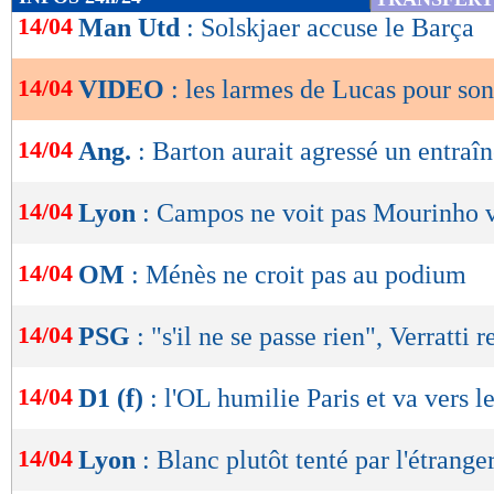
de
14/04
Man Utd
: Solskjaer accuse le Barça
lecture
14/04
VIDEO
: les larmes de Lucas pour son
OK
Les buts de Tottenham et le triplé de Lucas
14/04
Ang.
: Barton aurait agressé un entraîn
14/04
Lyon
: Campos ne voit pas Mourinho 
14/04
OM
: Ménès ne croit pas au podium
14/04
PSG
: "s'il ne se passe rien", Verratti r
14/04
D1 (f)
: l'OL humilie Paris et va vers le
14/04
Lyon
: Blanc plutôt tenté par l'étrange