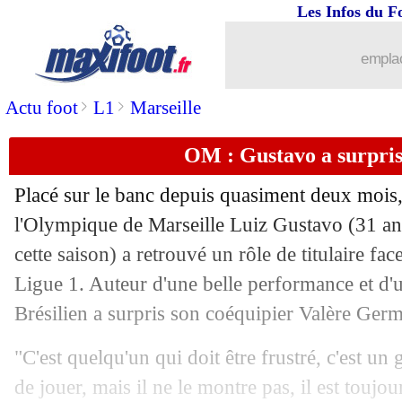
Les Infos du F
14/04
PSG
: Verratti déçu pour Neymar
emplac
14/04
L1
: Rennes-Nice, les compos
>
>
Actu foot
L1
Marseille
14/04
L1
: Montpellier-Toulouse, les compo
OM : Gustavo a surpri
14/04
Man Utd
: Solskjaer accuse le Barça
Placé sur le banc depuis quasiment deux mois, 
l'Olympique de Marseille
Luiz Gustavo
(31 an
14/04
VIDEO
: les larmes de Lucas pour son
cette saison) a retrouvé un rôle de titulaire f
14/04
Ligue 1. Auteur d'une belle performance et d'u
Ang.
: Barton aurait agressé un entraîn
Brésilien a surpris son coéquipier Valère Germ
14/04
Lyon
: Campos ne voit pas Mourinho 
"C'est quelqu'un qui doit être frustré, c'est un
14/04
OM
: Ménès ne croit pas au podium
de jouer, mais il ne le montre pas, il est toujo