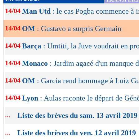
de
14/04
Man Utd
: le cas Pogba commence à i
lecture
OK
14/04
OM
: Gustavo a surpris Germain
14/04
Barça
: Umtiti, la Juve voudrait en pro
14/04
Monaco
: Jardim agacé d'un manque d
14/04
OM
: Garcia rend hommage à Luiz G
14/04
Lyon
: Aulas raconte le départ de Gén
...
Liste des brèves du sam. 13 avril 2019
...
Liste des brèves du ven. 12 avril 2019