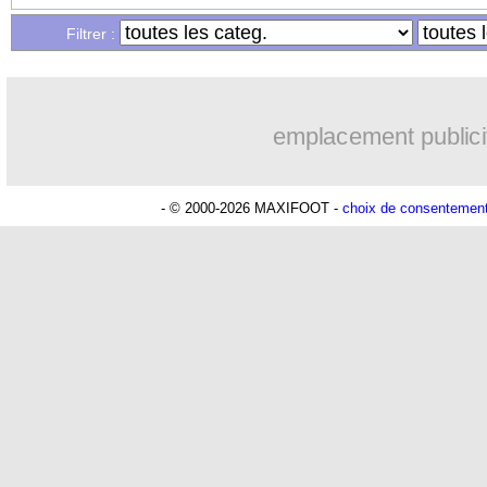
Filtrer :
14/04
L1
: Lille 5-1 Paris SG (fini)
14/04
PSG
: Di Maria évoque son rôle sans
emplacement publici
14/04
Ita.
: l'Inter repart de l'avant
- © 2000-2026 MAXIFOOT -
choix de consentemen
14/04
OM
: Baup souffle trois joueurs pour c
14/04
Lyon
: Dembélé plaît à deux cadors an
14/04
Strasbourg
: Lala évoque ses envies d'
14/04
PSG
: Di Maria avait d'autres offres...
14/04
EdF
: Lala pense fort aux Bleus