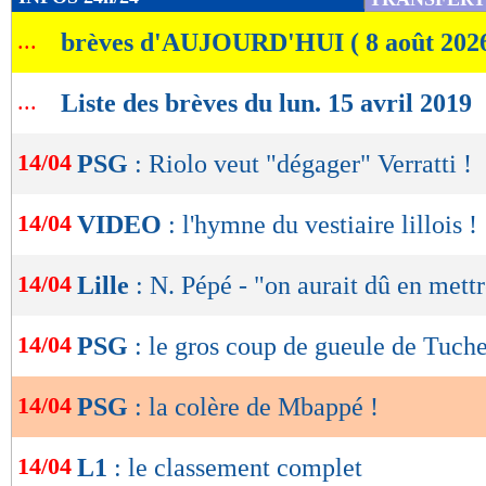
de
...
brèves d'AUJOURD'HUI ( 8 août 202
lecture
OK
...
Liste des brèves du lun. 15 avril 2019
14/04
PSG
: Riolo veut "dégager" Verratti !
14/04
VIDEO
: l'hymne du vestiaire lillois !
14/04
Lille
: N. Pépé - "on aurait dû en mettr
14/04
PSG
: le gros coup de gueule de Tuche
14/04
PSG
: la colère de Mbappé !
14/04
L1
: le classement complet