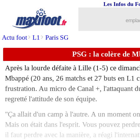
Les Infos du F
emplac
>
>
Actu foot
L1
Paris SG
PSG : la colère de M
Après la lourde défaite à Lille (1-5) ce dima
Mbappé
(20 ans, 26 matchs et 27 buts en L1 ce
frustration. Au micro de Canal +, l'attaquant 
regretté l'attitude de son équipe.
"Ça allait d'un camp à l'autre. A un moment on 
Mais on était dans l'esprit. Vous pouvez perdr
il faut perdre avec la manière, a réagi l'internat