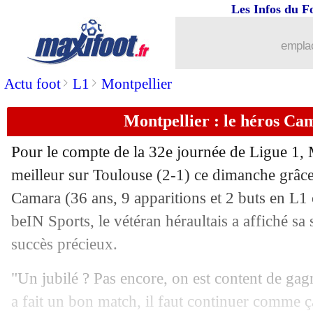
Les Infos du F
14/04
PSG
: Di Maria avait d'autres offres...
emplac
14/04
EdF
: Lala pense fort aux Bleus
>
>
Actu foot
L1
Montpellier
14/04
Real
: Zidane confirme un ménage à v
Montpellier : le héros Ca
14/04
ASSE
: Gasset encense le guerrier De
Pour le compte de la 32e journée de Ligue 1, M
14/04
L1
: Lille-Paris SG, les compos
meilleur sur Toulouse (2-1) ce dimanche grâc
Camara
(36 ans, 9 apparitions et 2 buts en L1 
14/04
Bordeaux
: J. Plasil - "l'addition est l
beIN Sports, le vétéran héraultais a affiché sa 
succès précieux.
14/04
Ita.
: Naples déroule contre le Chievo
"Un jubilé ? Pas encore, on est content de gagn
14/04
L1
: ignoré, Baup ne comprend pas
a fait un bon match, il faut continuer comme ça.