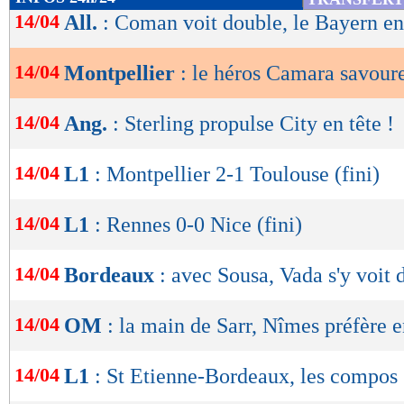
de
14/04
All.
: Coman voit double, le Bayern en
lecture
14/04
Montpellier
: le héros Camara savour
OK
14/04
Ang.
: Sterling propulse City en tête !
14/04
L1
: Montpellier 2-1 Toulouse (fini)
14/04
L1
: Rennes 0-0 Nice (fini)
14/04
Bordeaux
: avec Sousa, Vada s'y voit 
14/04
OM
: la main de Sarr, Nîmes préfère e
14/04
L1
: St Etienne-Bordeaux, les compos