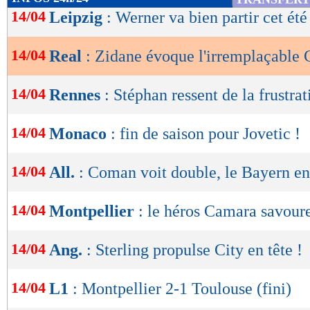
de
14/04
Leipzig
: Werner va bien partir cet été
lecture
14/04
Real
: Zidane évoque l'irremplaçable
OK
14/04
Rennes
: Stéphan ressent de la frustrat
14/04
Monaco
: fin de saison pour Jovetic !
14/04
All.
: Coman voit double, le Bayern en
14/04
Montpellier
: le héros Camara savour
14/04
Ang.
: Sterling propulse City en tête !
14/04
L1
: Montpellier 2-1 Toulouse (fini)