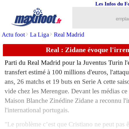
Les Infos du F
14/04
Ita.
: l'Inter repart de l'avant
emplac
14/04
OM
: Baup souffle trois joueurs pour c
>
>
Actu foot
La Liga
Real Madrid
14/04
Lyon
: Dembélé plaît à deux cadors an
Real : Zidane évoque l'irr
14/04
Strasbourg
: Lala évoque ses envies d'
Parti du Real Madrid pour la Juventus Turin l'é
14/04
PSG
: Di Maria avait d'autres offres...
transfert estimé à 100 millions d'euros, l'attaq
ans, 26 matchs et 19 buts en Serie A cette sai
14/04
EdF
: Lala pense fort aux Bleus
vide chez les Merengue. Devant les médias ce 
Maison Blanche Zinédine Zidane a reconnu l'i
14/04
Real
: Zidane confirme un ménage à v
l'international portugais.
14/04
ASSE
: Gasset encense le guerrier De
"Le problème c’est que Cristiano ne peut pas êt