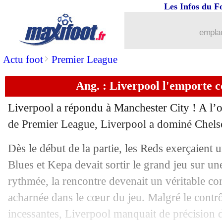
Les Infos du F
14/04
PSG
: le gros coup de gueule de Tuche
emplac
14/04
PSG
: la colère de Mbappé !
>
Actu foot
Premier League
14/04
L1
: le classement complet
Ang. : Liverpool l'emporte c
14/04
L1
: Lille 5-1 Paris SG (fini)
Liverpool a répondu à Manchester City ! A l’o
14/04
PSG
: Di Maria évoque son rôle sans
de Premier League, Liverpool a dominé Chels
Dès le début de la partie, les Reds exerçaient 
14/04
Ita.
: l'Inter repart de l'avant
Blues et Kepa devait sortir le grand jeu sur un
14/04
OM
: Baup souffle trois joueurs pour c
rythmée, la rencontre devenait un véritable co
acharnée dans le cœur du jeu. Malgré le contrô
14/04
Lyon
: Dembélé plaît à deux cadors an
incessantes, Liverpool manquait de précision d