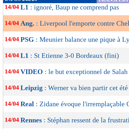
de
14/04
L1
: ignoré, Baup ne comprend pas
lecture
Portés par un public en folie dans les tribunes,
sur blessure d’Henderson, retrouvaient le contr
14/04
Ang.
: Liverpool l'emporte contre Chel
OK
rapidement la révolte des Blues. Finalement, L
14/04
PSG
: Meunier balance une pique à Ly
avantage au score et empochait un succès mérit
la Premier League avec deux points d’avance 
14/04
L1
: St Etienne 3-0 Bordeaux (fini)
match en retard.
14/04
VIDEO
: le but exceptionnel de Salah 
Retrouvez tous les résultats, les buteurs et
SCORE de Maxifoot.
14/04
Leipzig
: Werner va bien partir cet été
Lu 11.640 fois
- Damien Da Silva 
14/04
Real
: Zidane évoque l'irremplaçable
14/04
Rennes
: Stéphan ressent de la frustrat