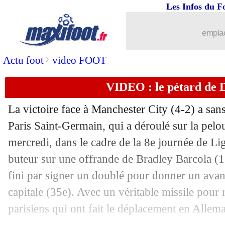
Les Infos du F
emplac
...
brèves d'AUJOURD'HUI ( 8 août 202
>
Actu foot
video FOOT
...
Liste des brèves du jeu. 30 janvier 20
VIDEO : le pétard de 
30/01
LdC
: les potentielles affiches des bar
La victoire face à Manchester City (4-2) a sans
29/01
Brest
: Paris, la réaction cash de Lee
Paris Saint-Germain, qui a déroulé sur la pelou
mercredi, dans le cadre de la 8e journée de L
29/01
PSG
: Barcola a senti un déclic
buteur sur une offrande de Bradley Barcola 
fini par signer un doublé pour donner un avant
29/01
PSG
: le bilan positif de Luis Enrique
capitale (35e). Avec un véritable missile pour
parisiens qui ont fait le déplacement en Allem
29/01
Inter
: Lautaro vise le sacre