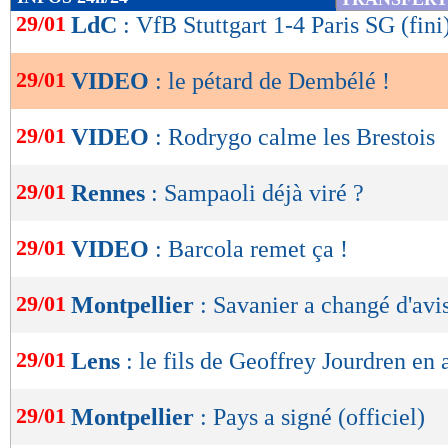
de
29/01
LdC
: VfB Stuttgart 1-4 Paris SG (fini
lecture
29/01
VIDEO
: le pétard de Dembélé !
OK
29/01
VIDEO
: Rodrygo calme les Brestois
29/01
Rennes
: Sampaoli déjà viré ?
29/01
VIDEO
: Barcola remet ça !
29/01
Montpellier
: Savanier a changé d'avi
29/01
Lens
: le fils de Geoffrey Jourdren en
29/01
Montpellier
: Pays a signé (officiel)