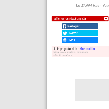
Lu 17.004 fois
- Youc
afficher les réactions (3)
Partager
Twitter
Mail
la page du club :
Montpellier
bilan, stats, réultats, calendrier,
effectif, tranferts, ...