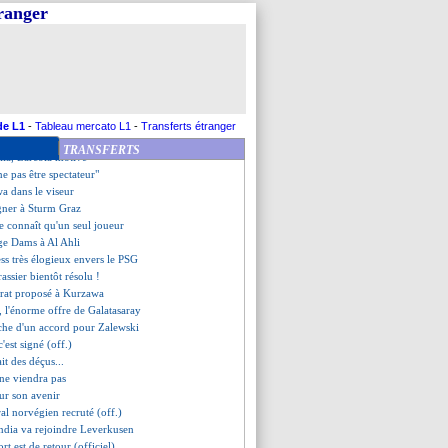
bs sur Tchaouna
tranger
de départ pour Adeyemi ?
 Bah allume Valladolid
ans le viseur
 dit non à l'OM
aison pour Kouassi
ort a remis les choses à plat
e recale la Roma
de L1
-
Tableau mercato L1
-
Transferts étranger
, Rothen approuve
TRANSFERTS
lia, Barcola motivé
ne pas être spectateur"
a dans le viseur
igner à Sturm Graz
ne connaît qu'un seul joueur
lge Dams à Al Ahli
ss très élogieux envers le PSG
rassier bientôt résolu !
trat proposé à Kurzawa
 l'énorme offre de Galatasaray
che d'un accord pour Zalewski
'est signé (off.)
ait des déçus...
 ne viendra pas
sur son avenir
ral norvégien recruté (off.)
ndia va rejoindre Leverkusen
ort est de retour (officiel)