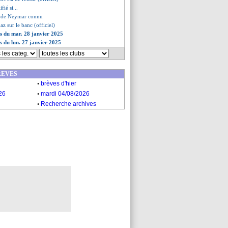
fié si...
re de Neymar connu
az sur le banc (officiel)
es du mar. 28 janvier 2025
es du lun. 27 janvier 2025
REVES
.
brèves d'hier
.
26
mardi 04/08/2026
.
Recherche archives