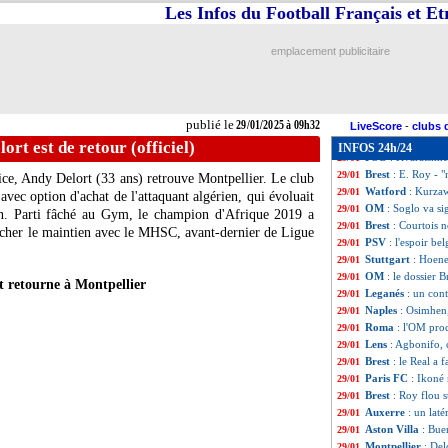
Lazio
: deux clu
29/01
Les Infos du Football Français et E
Dortmund
: pas 
29/01
Lens
: l'agent de
29/01
emplacement publicitaire
Lens
: Sulemana d
29/01
Roma
: Zalewski
29/01
Séville
: fin de s
29/01
Montpellier
: Del
29/01
publié le
29/01/2025 à 09h32
Lyon
: Mikautadz
29/01
LiveScore
-
clubs 
Lyon
: Sage viré
29/01
ort est de retour (officiel)
INFOS 24h/24
PSG
: Kvaratskhe
29/01
Brest
: E. Roy - "
29/01
ice, Andy Delort (33 ans) retrouve Montpellier. Le club
Watford
: Kurzaw
29/01
 avec option d'achat de l'attaquant algérien, qui évoluait
OM
: Soglo va s
29/01
on. Parti fâché au Gym, le champion d'Afrique 2019 a
Brest
: Courtois 
29/01
rocher le maintien avec le MHSC, avant-dernier de Ligue
PSV
: l'espoir be
29/01
Stuttgart
: Hoene
29/01
OM
: le dossier B
29/01
 retourne à Montpellier
Leganés
: un con
29/01
Naples
: Osimhen,
29/01
Roma
: l'OM pro
29/01
Lens
: Agbonifo, c
29/01
Brest
: le Real a f
29/01
Paris FC
: Ikoné
29/01
Brest
: Roy flou 
29/01
Auxerre
: un laté
29/01
Aston Villa
: Bue
29/01
Montpellier
: Del
29/01