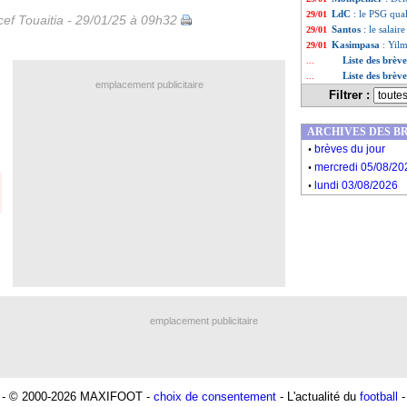
LdC
: le PSG quali
29/01
ef Touaitia - 29/01/25 à 09h32
Santos
: le salai
29/01
Kasimpasa
: Yilm
29/01
Liste des brèv
...
Liste des brèv
...
emplacement publicitaire
Filtrer :
ARCHIVES DES B
.
brèves du jour
.
mercredi 05/08/20
.
lundi 03/08/2026
emplacement publicitaire
- © 2000-2026 MAXIFOOT -
choix de consentement
- L'actualité du
football
-