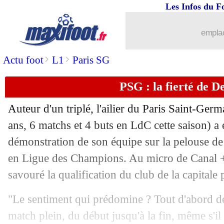
Les Infos du F
emplac
>
>
Actu foot
L1
Paris SG
PSG : la fierté de 
Auteur d'un triplé, l'ailier du Paris Saint-G
ans, 6 matchs et 4 buts en LdC cette saison) a é
démonstration de son équipe sur la pelouse de 
en Ligue des Champions. Au micro de Canal +, 
savouré la qualification du club de la capitale 
"Le sentiment qui prédomine ? Tout d'abord de 
match plein, du début jusqu'à la fin, même s'il 