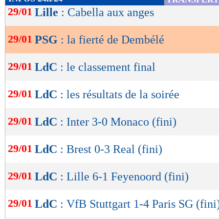
de
29/01
Lille
: Cabella aux anges
lecture
29/01
PSG
: la fierté de Dembélé
OK
29/01
LdC
: le classement final
29/01
LdC
: les résultats de la soirée
29/01
LdC
: Inter 3-0 Monaco (fini)
29/01
LdC
: Brest 0-3 Real (fini)
29/01
LdC
: Lille 6-1 Feyenoord (fini)
29/01
LdC
: VfB Stuttgart 1-4 Paris SG (fini