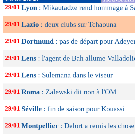
de
29/01
Lyon
: Mikautadze rend hommage à S
lecture
29/01
Lazio
: deux clubs sur Tchaouna
OK
29/01
Dortmund
: pas de départ pour Adeye
29/01
Lens
: l'agent de Bah allume Valladoli
29/01
Lens
: Sulemana dans le viseur
29/01
Roma
: Zalewski dit non à l'OM
29/01
Séville
: fin de saison pour Kouassi
29/01
Montpellier
: Delort a remis les chose