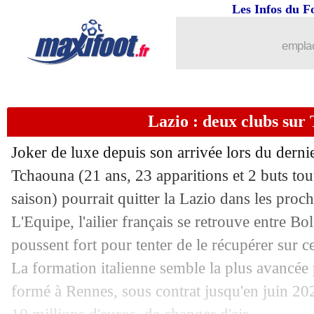
Les Infos du F
29/01
Lens
: le fils de Geoffrey Jourdren en
emplac
29/01
Montpellier
: Pays a signé (officiel)
29/01
LdC
: Inter-Monaco, les compos
Lazio : deux clubs sur
29/01
LdC
: Stuttgart-Paris SG, les compos
Joker de luxe depuis son arrivée lors du derni
29/01
LdC
: Lille-Feyenoord, les compos
Tchaouna
(21 ans, 23 apparitions et 2 buts tou
saison) pourrait quitter la Lazio dans les proc
29/01
LdC
: Brest-Real, les compos
L'Equipe, l'ailier français se retrouve entre Bo
poussent fort pour tenter de le récupérer sur ce
29/01
Lille
: 12 M€ refusés pour David
La formation italienne semble la plus avancée
formé à Rennes, sous contrat jusqu'en juin 202
29/01
LdC
: le pari combiné le + facile ce so