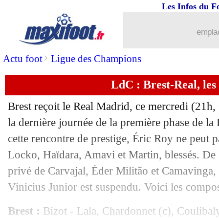
Les Infos du F
29/01
PSG
: la fierté de Dembélé
emplac
29/01
LdC
: le classement final
>
Actu foot
Ligue des Champions
29/01
LdC
: les résultats de la soirée
LdC : Brest-Real, le
29/01
LdC
: Inter 3-0 Monaco (fini)
Brest reçoit le Real Madrid, ce mercredi (21h,
29/01
LdC
: Brest 0-3 Real (fini)
la dernière journée de la première phase de l
cette rencontre de prestige, Éric Roy ne peut 
29/01
LdC
: Lille 6-1 Feyenoord (fini)
Locko, Haïdara, Amavi et Martin, blessés. De s
privé de Carvajal, Éder Militão et Camavinga, à
29/01
LdC
: VfB Stuttgart 1-4 Paris SG (fini
Vinicius Junior est suspendu. Voici les compo
29/01
VIDEO
: le pétard de Dembélé !
Brest :
Bizot - Lala, Chardonnet (c), Coulibal