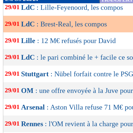
Lu 7.644 fois
- Romain Rigaux -
de
29/01
LdC
: Lille-Feyenoord, les compos
lecture
29/01
LdC
: Brest-Real, les compos
OK
29/01
Lille
: 12 M€ refusés pour David
29/01
LdC
: le pari combiné le + facile ce so
29/01
Stuttgart
: Nübel forfait contre le PSG
29/01
OM
: une offre envoyée à la Juve pour
29/01
Arsenal
: Aston Villa refuse 71 M€ p
29/01
Rennes
: l'OM revient à la charge pour