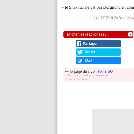
- le Shakhtar ne bat pas Dortmund en com
Lu 17.768 fois
- Youc
afficher les réactions (13)
Partager
Twitter
Mail
la page du club :
Paris SG
bilan, stats, réultats, calendrier,
effectif, tranferts, ...