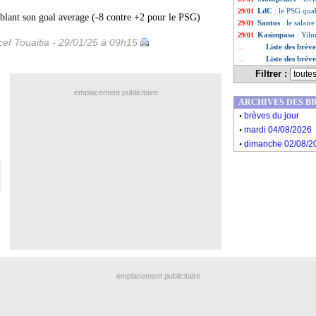
LdC
: le PSG quali
29/01
blant son goal average (-8 contre +2 pour le PSG)
Santos
: le salai
29/01
Kasimpasa
: Yilm
29/01
ef Touaitia - 29/01/25 à 09h15
Liste des brèv
...
Liste des brèv
...
Filtrer :
emplacement publicitaire
ARCHIVES DES B
.
brèves du jour
.
mardi 04/08/2026
.
dimanche 02/08/2
emplacement publicitaire