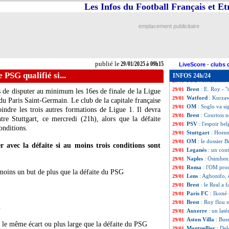
Lazio
: deux clu
29/01
Les Infos du Football Français et E
Dortmund
: pas 
29/01
Lens
: l'agent de
29/01
emplacement publicitaire
Lens
: Sulemana d
29/01
Roma
: Zalewski
29/01
Séville
: fin de s
29/01
Montpellier
: Del
29/01
publié le
29/01/2025 à 09h15
Lyon
: Mikautadz
29/01
LiveScore
-
clubs 
Lyon
: Sage viré
29/01
 PSG qualifié si...
INFOS 24h/24
PSG
: Kvaratskhe
29/01
Brest
: E. Roy - "
29/01
s de disputer au minimum les 16es de finale de la Ligue
Watford
: Kurzaw
29/01
du Paris Saint-Germain. Le club de la capitale française
OM
: Soglo va s
29/01
oindre les trois autres formations de Ligue 1. Il devra
Brest
: Courtois 
29/01
tre Stuttgart, ce mercredi (21h), alors que la défaite
PSV
: l'espoir be
29/01
onditions.
Stuttgart
: Hoene
29/01
OM
: le dossier B
29/01
 avec la défaite si au moins trois conditions sont
Leganés
: un con
29/01
Naples
: Osimhen,
29/01
Roma
: l'OM pro
29/01
 moins un but de plus que la défaite du PSG
Lens
: Agbonifo, c
29/01
Brest
: le Real a f
29/01
Paris FC
: Ikoné
29/01
Brest
: Roy flou 
29/01
n
Auxerre
: un laté
29/01
Aston Villa
: Bue
29/01
 le même écart ou plus large que la défaite du PSG
Montpellier
: Del
29/01