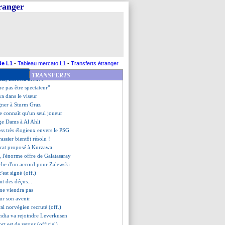
bs sur Tchaouna
tranger
de départ pour Adeyemi ?
 Bah allume Valladolid
ans le viseur
 dit non à l'OM
aison pour Kouassi
ort a remis les choses à plat
e recale la Roma
de L1
-
Tableau mercato L1
-
Transferts étranger
, Rothen approuve
TRANSFERTS
lia, Barcola motivé
ne pas être spectateur"
a dans le viseur
igner à Sturm Graz
ne connaît qu'un seul joueur
lge Dams à Al Ahli
ss très élogieux envers le PSG
rassier bientôt résolu !
trat proposé à Kurzawa
 l'énorme offre de Galatasaray
che d'un accord pour Zalewski
'est signé (off.)
ait des déçus...
 ne viendra pas
sur son avenir
ral norvégien recruté (off.)
ndia va rejoindre Leverkusen
ort est de retour (officiel)