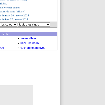
fié si...
re de Neymar connu
az sur le banc (officiel)
es du mar. 28 janvier 2025
es du lun. 27 janvier 2025
REVES
.
brèves d'hier
.
lundi 03/08/2026
.
026
Recherche archives